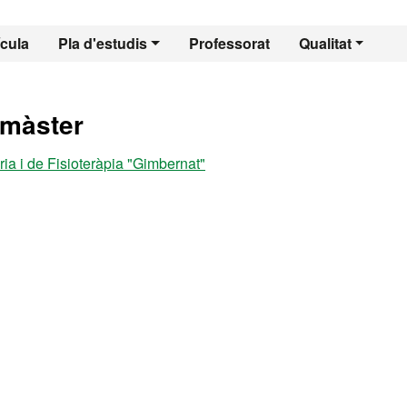
 - Fisioteràpia del 
ícula
Pla d'estudis
Professorat
Qualitat
 màster
ria i de Fisioteràpia "Gimbernat"