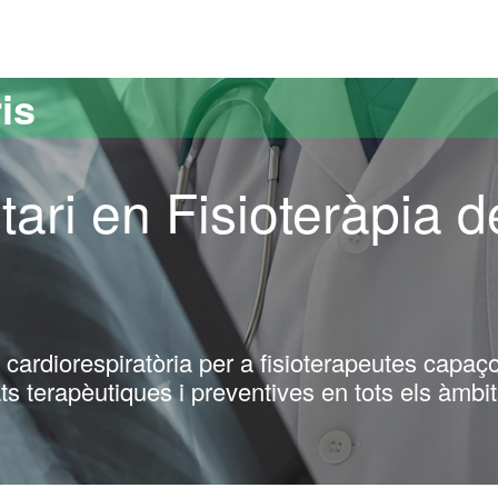
versitat Autònoma de Barcelona
is
tari en Fisioteràpia d
cardiorespiratòria per a fisioterapeutes capaç
ts terapèutiques i preventives en tots els àmbi