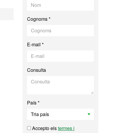
Tòrax
Cognoms *
E-mail *
Consulta
País *
Accepto els
termes i