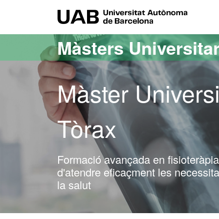
Ves al contingut principal
Ves a la navegació de la pàgina
UAB Uni
Màsters Universitar
Màster Universi
Tòrax
Formació avançada en fisioteràpia 
d'atendre eficaçment les necessita
la salut