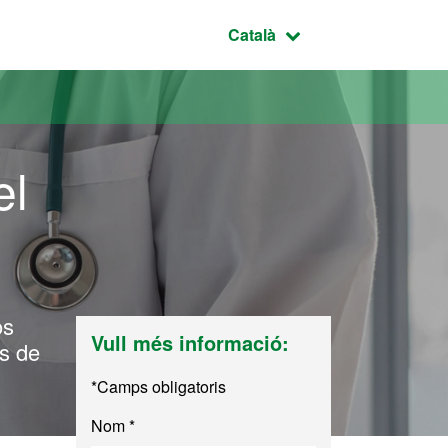
Idioma seleccionat:
Català
el
os
Vull més informació:
ts de
*Camps obligatoris
Nom *