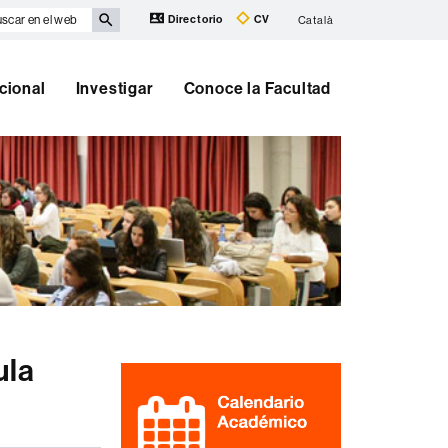
scar
Directorio
CV
Català
eb
cional
Investigar
Conoce la Facultad
ula
Información
complementaria