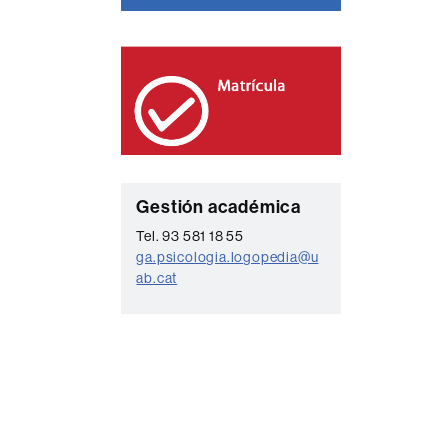
C
Gestión académica
o
Tel. 93 581 18 55
ga.psicologia.logopedia@u
n
ab.cat
t
a
c
t
o