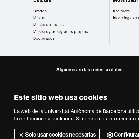
Estudiar
Movilidad 
web
Grados
Irse fuera
Mínors
Incoming exch
Másters oficiales
Másters y postgrados propios
Doctorados
Síguenos en las redes sociales
Facebook
Twitter
Este sitio web usa cookies
Sobre
esta
La web de la Universitat Autònoma de Barcelona utiliz
web
Aviso legal
P
fines técnicos y analíticos. Si desea más información
Solo usar cookies necesarias
Configurar