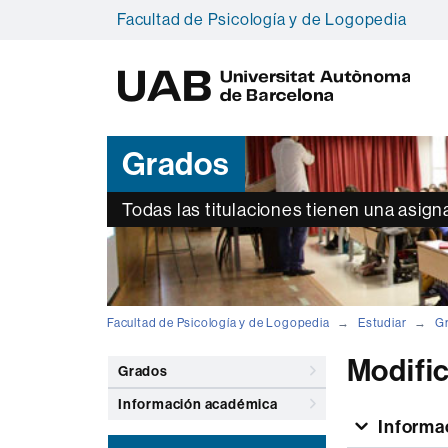
Facultad de Psicología y de Logopedia
U
A
B
Grados
Todas las titulaciones tienen una asign
Facultad de Psicología y de Logopedia
Estudiar
G
Modific
Grados
Información académica
Informa