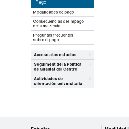
Pago
Modalidades de pago
Consecuencias del impago
de la matrícula
Preguntas frecuentes
sobre el pago
Acceso a los estudios
Seguiment de la Política
de Qualitat del Centre
Actividades de
orientación universitaria
Mapa