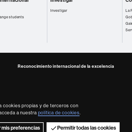
internacional
Investigar
Co
Investigar
La 
ange students
Gob
Gal
Ser
Reconocimiento internacional de la excelencia
HR
Excellence
in
Research
-
Euraxess
a cookies propias y de terceros con
rotección de datos
Sobre el web
Accesibilidad web
Mapa
, acceda a nuestra
política de cookies
.
2026 Universitat Autònoma de Barcelona
 mis preferencias
Permitir todas las cookies