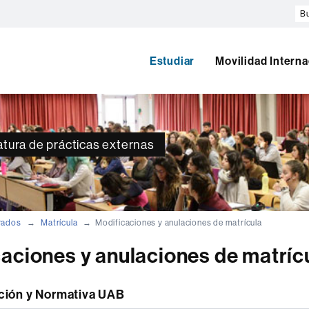
Bu
en
el
w
Estudiar
Movilidad Interna
atura de prácticas externas
rados
Matrícula
Modificaciones y anulaciones de matrícula
aciones y anulaciones de matríc
ción y Normativa UAB