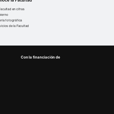
noce la Facultad
Facultad en cifras
ierno
ería fotográfica
vicios de la Facultad
Con la financiación de
 del web UAB