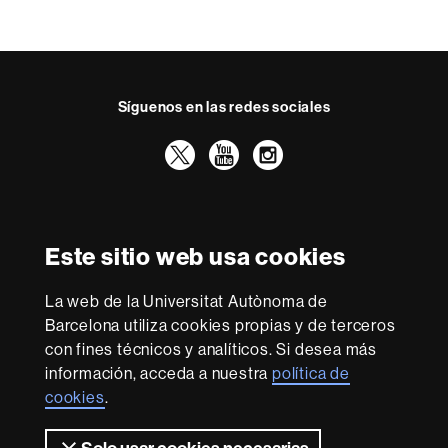
t
a
c
t
Síguenos en las redes sociales
o
Twitter
YouTube
Instagram
Reconocimiento internacional de la excelencia
HR
Este sitio web usa cookies
Excellence
in
La web de la Universitat Autònoma de
Research
Con la financiación de
-
Barcelona utiliza cookies propias y de terceros
Euraxess
con fines técnicos y analíticos. Si desea más
información, acceda a nuestra
política de
cookies
.
Sobre
esta