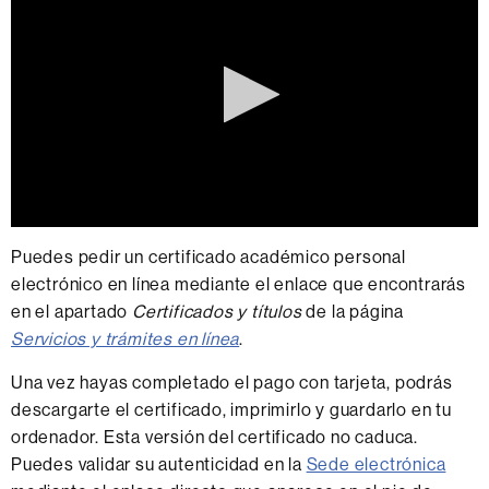
0
seconds
Puedes pedir un certificado académico personal
of
electrónico en línea mediante el enlace que encontrarás
0
seconds
en el apartado
Certificados y títulos
de la página
Servicios y trámites en línea
.
Una vez hayas completado el pago con tarjeta, podrás
descargarte el certificado, imprimirlo y guardarlo en tu
ordenador. Esta versión del certificado no caduca.
Puedes validar su autenticidad en la
Sede electrónica