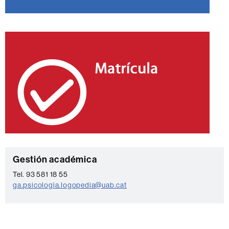
C
Gestión académica
o
Tel. 93 581 18 55
ga.psicologia.logopedia@uab.cat
n
t
a