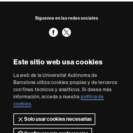
c
t
Síguenos en las redes sociales
o
Facebook
Twitter
Reconocimiento internacional de la excelencia
HR
Este sitio web usa cookies
Excellence
in
Research
La web de la Universitat Autònoma de
-
Con la financiación de
Barcelona utiliza cookies propias y de terceros
Euraxess
con fines técnicos y analíticos. Si desea más
información, acceda a nuestra
política de
cookies
.
Sobre
esta
Solo usar cookies necesarias
web
Aviso legal
Protección de datos
Sobre el
web
Accesibilidad web
Mapa del web UAB