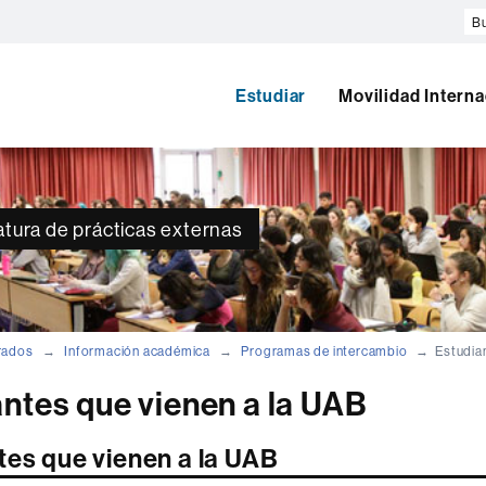
Bu
en
el
w
Estudiar
Movilidad Interna
atura de prácticas externas
rados
Información académica
Programas de intercambio
Estudia
ntes que vienen a la UAB
tes que vienen a la UAB