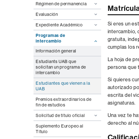
Régimen de permanencia
Matrícul
Evaluación
Si eres un es
Expediente Académico
intercambio, 
Programas de
gratuita, ind
intercambio
cumplas los r
Información general
La hoja de pr
Estudiants UAB que
persona que t
solicitan un programa de
intercambio
Si quieres cu
Estudiantes que vienen a la
autorizado po
UAB
escrita del v
Premios extraordinarios de
asignaturas.
fin de estudios
Una vez te ha
Solicitud de título oficial
derecho al n
Suplemento Europeo al
Título
Califica