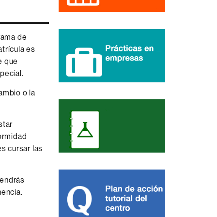
grama de
trícula es
e que
pecial.
ambio o la
star
formidad
s cursar las
tendrás
encia.