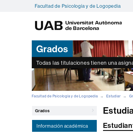
Facultad de Psicología y de Logopedia
U
A
B
Grados
Todas las titulaciones tienen una asign
Facultad de Psicología y de Logopedia
Estudiar
G
Estudia
Grados
Estudian
Información académica