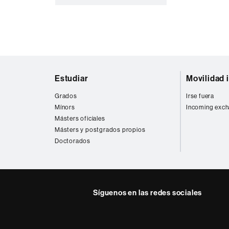
Mapa
Estudiar
Movilidad 
web
Grados
Irse fuera
Mínors
Incoming exch
Másters oficiales
Másters y postgrados propios
Doctorados
Síguenos en las redes sociales
Facebook
Twitter