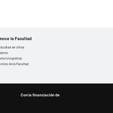
noce la Facultad
Facultad en cifras
ierno
ería fotográfica
vicios de la Facultad
Con la financiación de