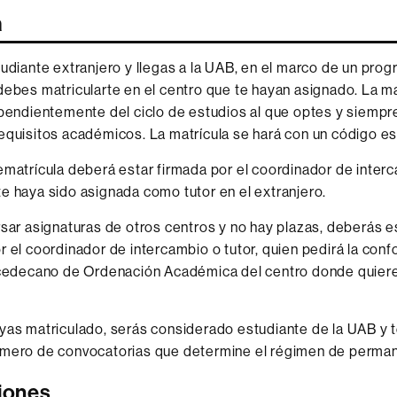
a
tudiante extranjero y llegas a la UAB, en el marco de un pro
debes matricularte en el centro que te hayan asignado. La ma
ependientemente del ciclo de estudios al que optes y siempr
equisitos académicos. La matrícula se hará con un código es
ematrícula deberá estar firmada por el coordinador de interc
e haya sido asignada como tutor en el extranjero.
rsar asignaturas de otros centros y no hay plazas, deberás e
r el coordinador de intercambio o tutor, quien pedirá la con
icedecano de Ordenación Académica del centro donde quiere
yas matriculado, serás considerado estudiante de la UAB y 
úmero de convocatorias que determine el régimen de perman
ciones