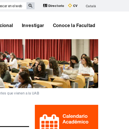
scar
Directorio
CV
Català
eb
cional
Investigar
Conoce la Facultad
ntes que vienen a la UAB
Información
complementaria