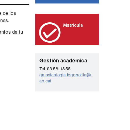
s de los
ones.
entos de tu
C
Gestión académica
o
Tel. 93 581 18 55
ga.psicologia.logopedia@u
n
ab.cat
t
a
c
t
o