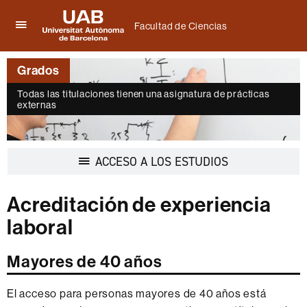
Facultad de Ciencias
Clica
UAB
aquí
Universitat
para
Grados
Autònoma
desplegar
de
el
Todas las titulaciones tienen una asignatura de prácticas
Barcelona
menú
externas
de
Facultad
de
Ciencias
Desplegar
ACCESO A LOS ESTUDIOS
la
navegación
Acreditación de experiencia
laboral
Mayores de 40 años
El acceso para personas mayores de 40 años está