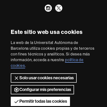
Instagram
Twitter
Reconocimiento internacional de la excelencia
HR
Este sitio web usa cookies
Excellence
in
Research
La web de la Universitat Autònoma de
-
Con la financiación de
Barcelona utiliza cookies propias y de terceros
Euraxess
con fines técnicos y analíticos. Si desea más
información, acceda a nuestra
política de
cookies
.
Sobre
esta
Solo usar cookies necesarias
web
Aviso legal
Protección de datos
Sobre el
web
Accesibilidad web
Mapa del web UAB
Configurar mis preferencias
2026 Universitat Autònoma de Barcelona
Permitir todas las cookies