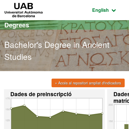
Go to the main content
Go to the website navigation
UAB Universitat Autònoma de Barcelona
Active language
English
Degrees
Bachelor's Degree in Ancient
Studies
» Accés al repositori ampliat d'indicadors
Dades de preinscripció
Dade
175
matrí
200
150
125
150