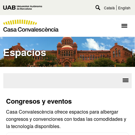
Accede
Català
English
Universitat
al
Despliega
Autònoma
contenido
buscador
Casa
principal
de
Despl
Convalescència
Barcelona
naveg
UAB
U
A
Espacios
B
Desp
Esp
la
Congresos y eventos
Serv
nave
Casa Convalescència ofrece espacios para albergar
congresos y convenciones con todas las comodidades y
la tecnología disponibles.