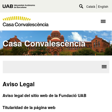
Accede
Català
English
Universitat
al
Despliega
Autònoma
contenido
buscador
Casa
principal
de
Despl
Convalescència
Barcelona
naveg
UAB
U
A
Casa Convalescència
B
Desp
la
Con
Aviso Legal
nave
Aviso legal del sitio web de la Fundació UAB
Titularidad de la página web