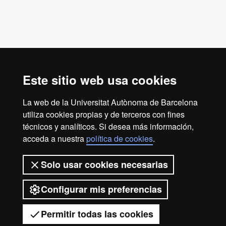
Este sitio web usa cookies
La web de la Universitat Autònoma de Barcelona
utiliza cookies propias y de terceros con fines
Casa Convalescència
técnicos y analíticos. Si desea más información,
info.casa.convalescencia@uab.cat
acceda a nuestra
política de cookies
.
Teléfono: 934 33 50 00
Solo usar cookies necesarias
Carrer de Sant Antoni Maria Claret, 171, 08041
Barcelona
Configurar mis preferencias
© 2026 Universitat Autònoma de Barcelona
Permitir todas las cookies
Aviso
Política de
Protección de
Sobre la