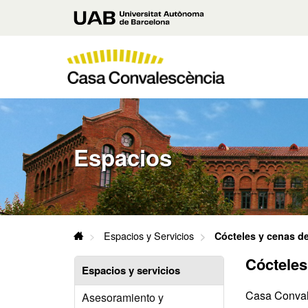
Accede
Universitat
al
contenido
Autònoma
principal
de
Casa
Barcelona
Convalescència
UAB
U
A
B
Espacios
Casa
Espacios y Servicios
Cócteles y cenas de
Convalescència
Cócteles
UAB
Espacios y servicios
Casa Convale
Asesoramiento y