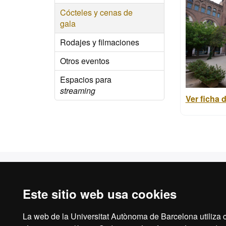
Cócteles y cenas de
gala
Rodajes y filmaciones
Otros eventos
Espacios para
streaming
Ver ficha d
Casa Convalescència
La UA
Historia
Directo
Este sitio web usa cookies
Entidades residentes en Casa
Asesor
Convalescència
evento
La web de la Universitat Autònoma de Barcelona utiliza c