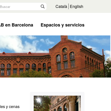
uscar
Ir
Català
English
B en Barcelona
Espacios y servicios
Información
Contacto
complementaria
les y cenas