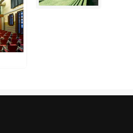
Casa Convalescència
info.casa.convalescencia@uab.ca
t
Teléfono: 934 33 50 00