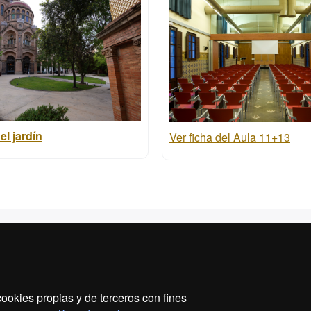
el jardín
Ver ficha del Aula 11+13
B en Barcelona
rio de espacios por plantas
amiento y organización de
s
ookies propias y de terceros con fines