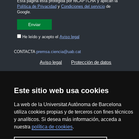
Esta página está protegida por reCAPTCHA y aplican la
Política de Privacidad
y
Condiciones del servicio
de
Google.
He leído y acepto el
Aviso legal
CONTACTA
premsa.ciencia@uab.cat
Aviso legal
Protección de datos
Sobre el web
Accesibilidad web
Este sitio web usa cookies
Mapa del web UAB
La web de la Universitat Autònoma de Barcelona
utiliza cookies propias y de terceros con fines técnicos
2026 Divulga UAB - Commons Reconocimiento -
y analíticos. Si desea más información, acceda a
No Comercial (CC BY NC) - ISSN: 2014-6388
nuestra
política de cookies
.
View low-bandwidth version