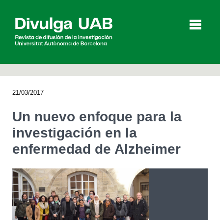
p
a
l
21/03/2017
Artículos
Entrevistas
Vídeos
Un nuevo enfoque para la
investigación en la
enfermedad de Alzheimer
Agenda
English
Català
BUSCAR