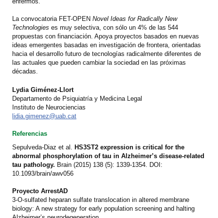
enfermos.
La convocatoria FET-OPEN
Novel Ideas for Radically New
Technologies
es muy selectiva, con sólo un 4% de las 544
propuestas con financiación. Apoya proyectos basados ​​en nuevas
ideas emergentes basadas en investigación de frontera, orientadas
hacia el desarrollo futuro de tecnologías radicalmente diferentes de
las actuales que pueden cambiar la sociedad en las próximas
décadas.
Lydia Giménez-Llort
Departamento de Psiquiatría y Medicina Legal
Instituto de Neurociencias
lidia.gimenez@uab.cat
Referencias
Sepulveda-Diaz et al.
HS3ST2 expression is critical for the
abnormal phosphorylation of tau in Alzheimer’s disease-related
tau pathology.
Brain (2015) 138 (5): 1339-1354. DOI:
10.1093/brain/awv056
Proyecto ArrestAD
3-O-sulfated heparan sulfate translocation in altered membrane
biology: A new strategy for early population screening and halting
Alzheimer’s neurodegeneration.