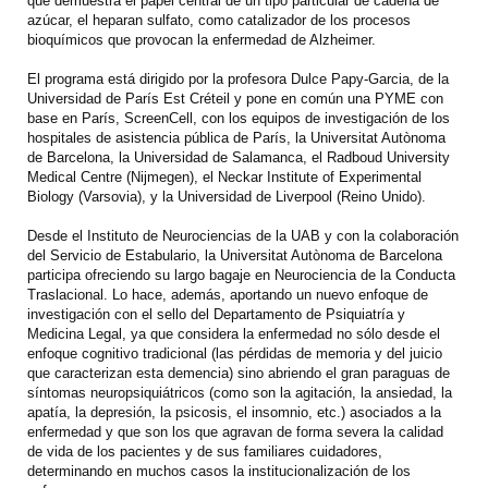
que demuestra el papel central de un tipo particular de cadena de
azúcar, el heparan sulfato, como catalizador de los procesos
bioquímicos que provocan la enfermedad de Alzheimer.
El programa está dirigido por la profesora Dulce Papy-Garcia, de la
Universidad de París Est Créteil y pone en común una PYME con
base en París, ScreenCell, con los equipos de investigación de los
hospitales de asistencia pública de París, la Universitat Autònoma
de Barcelona, ​​la Universidad de Salamanca, el Radboud University
Medical Centre (Nijmegen), el Neckar Institute of Experimental
Biology (Varsovia), y la Universidad de Liverpool (Reino Unido).
Desde el Instituto de Neurociencias de la UAB y con la colaboración
del Servicio de Estabulario, la Universitat Autònoma de Barcelona
participa ofreciendo su largo bagaje en Neurociencia de la Conducta
Traslacional. Lo hace, además, aportando un nuevo enfoque de
investigación con el sello del Departamento de Psiquiatría y
Medicina Legal, ya que considera la enfermedad no sólo desde el
enfoque cognitivo tradicional (las pérdidas de memoria y del juicio
que caracterizan esta demencia) sino abriendo el gran paraguas de
síntomas neuropsiquiátricos (como son la agitación, la ansiedad, la
apatía, la depresión, la psicosis, el insomnio, etc.) asociados a la
enfermedad y que son los que agravan de forma severa la calidad
de vida de los pacientes y de sus familiares cuidadores,
determinando en muchos casos la institucionalización de los