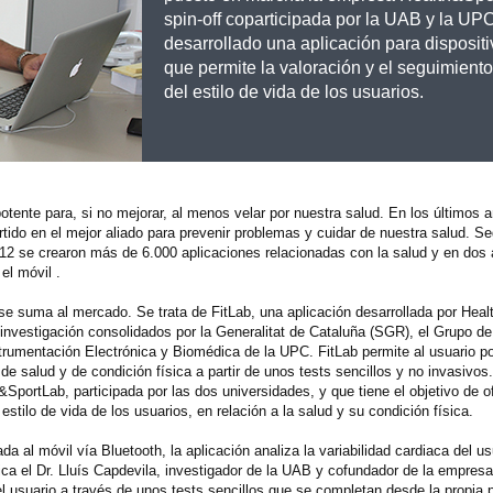
spin-off coparticipada por la UAB y la UP
desarrollado una aplicación para disposit
que permite la valoración y el seguimiento
del estilo de vida de los usuarios.
otente para, si no mejorar, al menos velar por nuestra salud. En los últimos 
do en el mejor aliado para prevenir problemas y cuidar de nuestra salud. Se
012 se crearon más de 6.000 aplicaciones relacionadas con la salud y en do
el móvil .
se suma al mercado. Se trata de FitLab, una aplicación desarrollada por Hea
 investigación consolidados por la Generalitat de Cataluña (SGR), el Grupo de
trumentación Electrónica y Biomédica de la UPC. FitLab permite al usuario p
e salud y de condición física a partir de unos tests sencillos y no invasivos.
portLab, participada por las dos universidades, y que tiene el objetivo de of
stilo de vida de los usuarios, en relación a la salud y su condición física.
a al móvil vía Bluetooth, la aplicación analiza la variabilidad cardiaca del us
lica el Dr. Lluís Capdevila, investigador de la UAB y cofundador de la empres
el usuario a través de unos tests sencillos que se completan desde la propia p