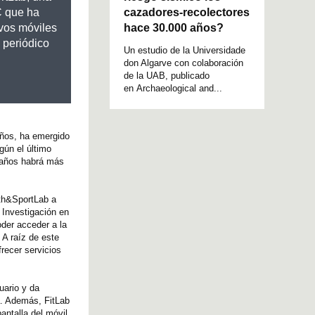
cazadores-recolectores
C que ha
hace 30.000 años?
ivos móviles
 periódico
Un estudio de la Universidade
don Algarve con colaboración
de la UAB, publicado
en Archaeological and...
años, ha emergido
gún el último
s años habrá más
lth&SportLab a
 Investigación en
oder acceder a la
 A raíz de este
recer servicios
uario y da
a. Además, FitLab
antalla del móvil