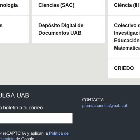
cnologia
Ciencias (SAC)
Ciència (I
ls
Depósito Digital de
Colectivo 
Documentos UAB
Investigaci
Educación 
Matemátic
CRiEDO
ULGA UAB
CONTACTA
premsa.ciencia@uab.cat
o boletín a tu correo
por reCAPTCHA y aplican la
Política de
servicio
de Google.