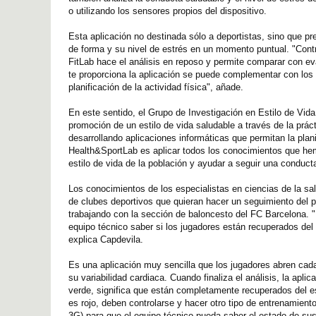
o utilizando los sensores propios del dispositivo.
Esta aplicación no destinada sólo a deportistas, sino que pr
de forma y su nivel de estrés en un momento puntual. "Contr
FitLab hace el análisis en reposo y permite comparar con ev
te proporciona la aplicación se puede complementar con los 
planificación de la actividad física", añade.
En este sentido, el Grupo de Investigación en Estilo de Vid
promoción de un estilo de vida saludable a través de la prác
desarrollando aplicaciones informáticas que permitan la planif
Health&SportLab es aplicar todos los conocimientos que hemo
estilo de vida de la población y ayudar a seguir una conduct
Los conocimientos de los especialistas en ciencias de la sa
de clubes deportivos que quieran hacer un seguimiento del 
trabajando con la sección de baloncesto del FC Barcelona. 
equipo técnico saber si los jugadores están recuperados del 
explica Capdevila.
Es una aplicación muy sencilla que los jugadores abren cada
su variabilidad cardiaca. Cuando finaliza el análisis, la ap
verde, significa que están completamente recuperados del esfu
es rojo, deben controlarse y hacer otro tipo de entrenamiento
3G) para que el equipo técnico pueda saber el estado de sus