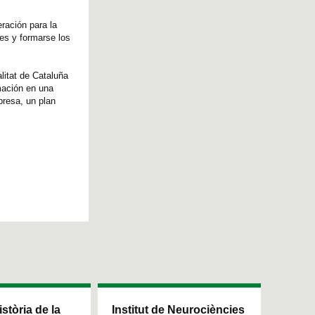
ración para la
res y formarse los
itat de Cataluña
mación en una
resa, un plan
istòria de la
Institut de Neurociències