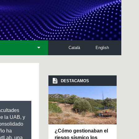
Català
English
DESTACAMOS
acultades
e la UAB, y
Consolidado
¿Cómo gestionaban el
año ha
riesgo sísmico los
rtLab, una