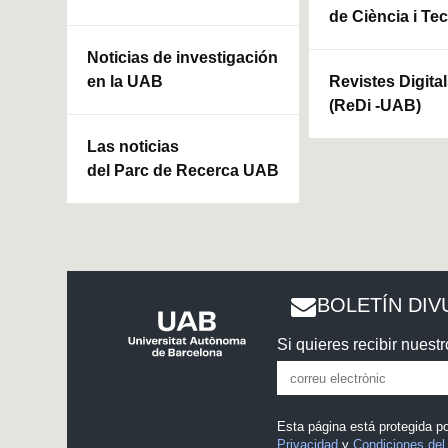
de Ciència i Te
Noticias de investigación
en la UAB
Revistes Digita
(ReDi -UAB)
Las noticias
del Parc de Recerca UAB
BOLETÍN DIV
Si quieres recibir nuestr
Esta página está protegida 
Privacidad
y
Condiciones del 