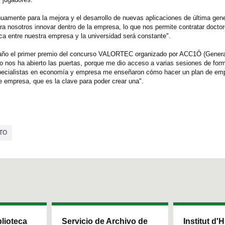
uamente para la mejora y el desarrollo de nuevas aplicaciones de última gene
ara nosotros innovar dentro de la empresa, lo que nos permite contratar docto
ica entre nuestra empresa y la universidad será constante".
año el primer premio del concurso VALORTEC organizado por ACC1Ó (General
o nos ha abierto las puertas, porque me dio acceso a varias sesiones de for
specialistas en economía y empresa me enseñaron cómo hacer un plan de emp
e empresa, que es la clave para poder crear una".
TO
blioteca
Servicio de Archivo de
Institut d'H