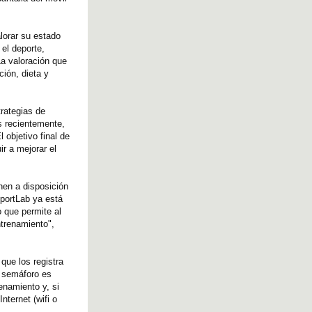
alorar su estado
el deporte,
La valoración que
ión, dieta y
rategias de
ás recientemente,
 objetivo final de
r a mejorar el
nen a disposición
portLab ya está
 que permite al
ntrenamiento",
que los registra
l semáforo es
enamiento y, si
nternet (wifi o