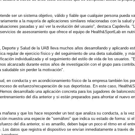
etende ser un sistema objetivo, válido y fiable que cualquier persona pueda v
ariamente a la mayoría de aplicaciones similares relacionadas con la salud y 
aluaciones pasadas y así ver la evolución del usuario", destaca Capdevila. "
servicios de asesoramiento que ofrece el equipo de Health&SportLab en nutric
a, Deporte y Salud de la UAB lleva muchos años desarrollando y aplicando est
tica regular de ejercicio físico y del seguimiento de una dieta saludable, y m
icación individualizada y el seguimiento del estilo de vida de los usuarios. "El
s alcanzado durante estos años de investigación con el grupo para contribui
a saludable sin perder la motivación".
lud, en conducta y en acondicionamiento físico de la empresa también los po
proceso de esfuerzo/recuperación de sus deportistas. En este caso, Health&S
"Hemos desarrollado una aplicación concreta para los jugadores de baloncesto
entrenamiento del día anterior y si están preparados para afrontar el nuevo e
 mañana y que los hace responder un test que analiza su conducta, a la vez 
licación muestra una especie de "semáforo" que indica su estado de forma: si e
erzo del día anterior, si es amarillo, deben bajar un poco el ritmo en el entr
. Los datos que registra el dispositivo se envían inmediatamente a través de I
 jugadores.