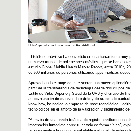
Lluis Capdevila, socio fundador de Health&SportLab
El teléfono móvil se ha convertido en una herramienta muy p
un nuevo mundo de aplicaciones móviles, que se han converti
estudio Global Mobile Health Market Report, entre 2010 y 2
de 500 millones de personas utilizando apps médicas desde 
Aprovechando el auge de este sector, una nueva aplicación 
partir de la transferencia de tecnología desde dos grupos de
Estilo de Vida, Deporte y Salud de la UAB y el Grupo de Ins
autoevaluación de su nivel de estrés y de su estado puntual d
know-how, ha nacido la empresa de base tecnológica Health&S
tecnológicos en el ámbito de la valoración y seguimiento del e
"A través de una banda torácica de registro cardíaco conectad
información inmediata sobre tu estado de forma física", exp
también analiza la conducta saludable y el nivel de estrés d