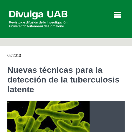
p
a
l
03/2010
Artículos
Entrevistas
Vídeos
Nuevas técnicas para la
detección de la tuberculosis
latente
Agenda
English
Català
BUSCAR