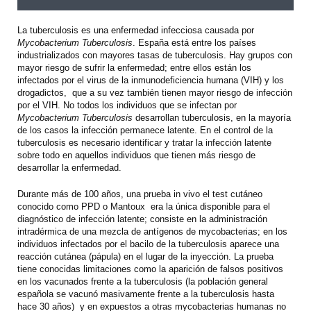
La tuberculosis es una enfermedad infecciosa causada por
Mycobacterium Tuberculosis
. España está entre los países
industrializados con mayores tasas de tuberculosis. Hay grupos con
mayor riesgo de sufrir la enfermedad; entre ellos están los
infectados por el virus de la inmunodeficiencia humana (VIH) y los
drogadictos, que a su vez también tienen mayor riesgo de infección
por el VIH. No todos los individuos que se infectan por
Mycobacterium Tuberculosis
desarrollan tuberculosis, en la mayoría
de los casos la infección permanece latente. En el control de la
tuberculosis es necesario identificar y tratar la infección latente
sobre todo en aquellos individuos que tienen más riesgo de
desarrollar la enfermedad.
Durante más de 100 años, una prueba in vivo el test cutáneo
conocido como PPD o Mantoux era la única disponible para el
diagnóstico de infección latente; consiste en la administración
intradérmica de una mezcla de antígenos de mycobacterias; en los
individuos infectados por el bacilo de la tuberculosis aparece una
reacción cutánea (pápula) en el lugar de la inyección. La prueba
tiene conocidas limitaciones como la aparición de falsos positivos
en los vacunados frente a la tuberculosis (la población general
española se vacunó masivamente frente a la tuberculosis hasta
hace 30 años) y en expuestos a otras mycobacterias humanas no