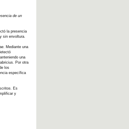
resencia de un
ctó la presencia
y sin envoltura.
dae. Mediante una
detectó
 manteniendo una
abricius. Por otra
de los
encia específica
scritos. Es
plificar y