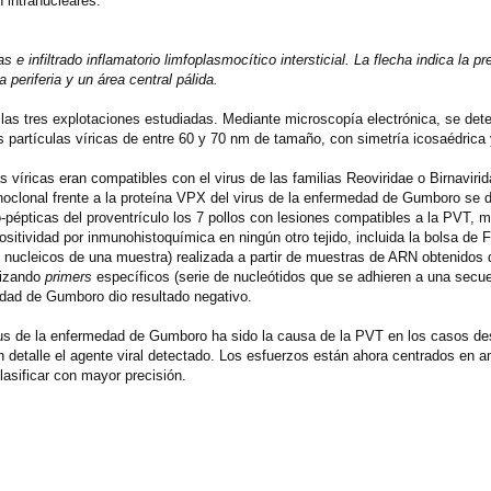
 intranucleares:
s e infiltrado inflamatorio limfoplasmocítico intersticial. La flecha indica la p
periferia y un área central pálida.
as tres explotaciones estudiadas. Mediante microscopía electrónica, se dete
as partículas víricas de entre 60 y 70 nm de tamaño, con simetría icosaédrica 
s víricas eran compatibles con el virus de las familias Reoviridae o Birnaviri
noclonal frente a la proteína VPX del virus de la enfermedad de Gumboro se 
co-pépticas del proventrículo los 7 pollos con lesiones compatibles a la PVT,
itividad por inmunohistoquímica en ningún otro tejido, incluida la bolsa de F
os nucleicos de una muestra) realizada a partir de muestras de ARN obtenidos 
ilizando
primers
específicos (serie de nucleótidos que se adhieren a una secu
medad de Gumboro dio resultado negativo.
irus de la enfermedad de Gumboro ha sido la causa de la PVT en los casos de
n detalle el agente viral detectado. Los esfuerzos están ahora centrados en am
asificar con mayor precisión.