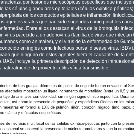
caracteriza por lesiones microscópicas específicas que incluyen
de las células glandulares epiteliales (células oxíntico-pépticas)
hiperplasia de los conductos epiteliales e inflamación linfocítica
los agentes virales que han sido sugeridos como posibles causa
enfermedad. Entre ellos destacan el virus de la bronquitis infecc
un virus parecido a un adenovirus (familia de virus que infectan 
humanos como animales), y el virus de la enfermedad de Gumb
(conocido en inglés como Infectious bursal disease virus, IBDV)
irmado que ninguno de estos agentes fuera el causante de la en
la UAB, incluye la primera descripción de detección intralesiona
naturalmente de proventriculitis vírica transmisible.
dentes de tres granjas diferentes de pollos de engorde fueron enviados al Ser
otes afectados mostraban un ligero incremento de mortalidad (entre un 0,5 y 
taje de animales con debilidad, sin ningún signo clínico específico. Durante 
ículos, así como la presencia de pequeñas y esporádicas úlceras en los mis
 muestras en formol al 10% de pulmón, riñón, corazón, hígado, timo, bazo, 
rvio ciático y músculos esqueléticos.
es de necrosis multifocal de las células oxíntico-pépticas junto con la prese
rma ocasional se observó la presencia de núcleos tumefactos y con la cromatin