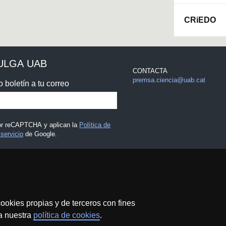
CRiEDO
ULGA UAB
CONTACTA
premsa.ciencia@uab.cat
o boletín a tu correo
por reCAPTCHA y aplican la
Política de
servicio
de Google.
 legal
ookies propias y de terceros con fines
 a nuestra
política de cookies
.
Protección de datos
Sobre el web
Accesibilidad web