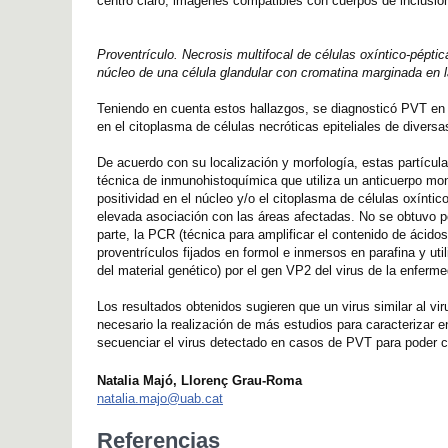
centro claro, imágenes compatibles con cuerpos de inclusión
Proventrículo. Necrosis multifocal de células oxíntico-péptica
núcleo de una célula glandular con cromatina marginada en la 
Teniendo en cuenta estos hallazgos, se diagnosticó PVT en l
en el citoplasma de células necróticas epiteliales de divers
De acuerdo con su localización y morfología, estas partícula
técnica de inmunohistoquímica que utiliza un anticuerpo mo
positividad en el núcleo y/o el citoplasma de células oxínti
elevada asociación con las áreas afectadas. No se obtuvo pos
parte, la PCR (técnica para amplificar el contenido de ácid
proventrículos fijados en formol e inmersos en parafina y ut
del material genético) por el gen VP2 del virus de la enfer
Los resultados obtenidos sugieren que un virus similar al v
necesario la realización de más estudios para caracterizar e
secuenciar el virus detectado en casos de PVT para poder cl
Natalia Majó, Llorenç Grau-Roma
natalia.majo@uab.cat
Referencias