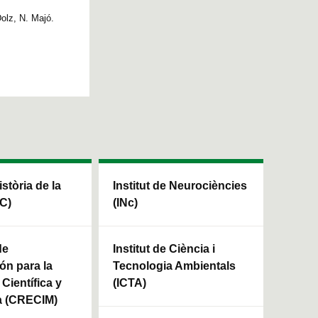
Dolz, N. Majó.
istòria de la
Institut de Neurociències
HC)
(INc)
de
Institut de Ciència i
ón para la
Tecnologia Ambientals
Científica y
(ICTA)
a (CRECIM)