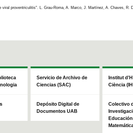
le viral proventriculitis". L. Grau-Roma, A. Marco, J. Martínez, A. Chaves, R. 
blioteca
Servicio de Archivo de
Institut d'H
cnologia
Ciencias (SAC)
Ciència (I
ls
Depósito Digital de
Colectivo 
Documentos UAB
Investigaci
Educación 
Matemátic