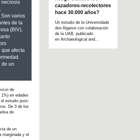
 necrosis
cazadores-recolectores
,
hace 30.000 años?
. Son varios
Un estudio de la Universidade
ntes de la
don Algarve con colaboración
iosa (BIV),
de la UAB, publicado
tanto
en Archaeological and...
oro
, que afecta
fermedad.
l de un
vicio de
un 1%) en edades
el estudio post-
mos. De 3 de los
bolsa de
ncia de un
a marginada y el