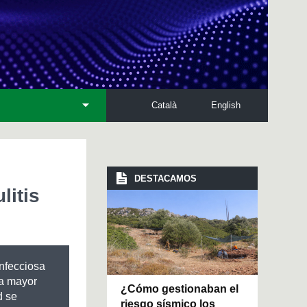
Català
English
DESTACAMOS
litis
infecciosa
na mayor
¿Cómo gestionaban el
d se
riesgo sísmico los