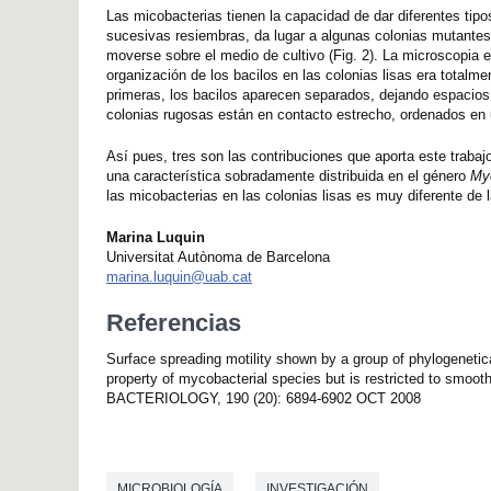
Las micobacterias tienen la capacidad de dar diferentes tipo
sucesivas resiembras, da lugar a algunas colonias mutantes
moverse sobre el medio de cultivo (Fig. 2). La microscopia e
organización de los bacilos en las colonias lisas era totalme
primeras, los bacilos aparecen separados, dejando espacios a
colonias rugosas están en contacto estrecho, ordenados en u
Así pues, tres son las contribuciones que aporta este traba
una característica sobradamente distribuida en el género
My
las micobacterias en las colonias lisas es muy diferente de 
Marina Luquin
Universitat Autònoma de Barcelona
marina.luquin@uab.cat
Referencias
Surface spreading motility shown by a group of phylogenetic
property of mycobacterial species but is restricted to smoo
BACTERIOLOGY, 190 (20): 6894-6902 OCT 2008
MICROBIOLOGÍA
INVESTIGACIÓN