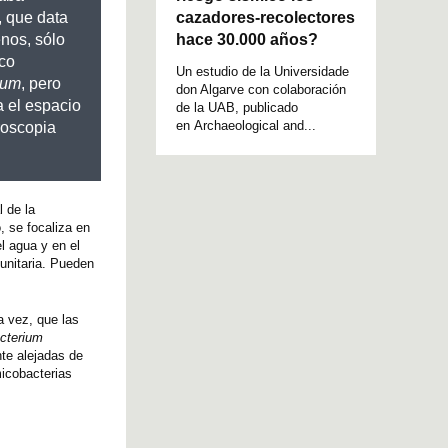
cazadores-recolectores
, que data
hace 30.000 años?
enos, sólo
nco
Un estudio de la Universidade
ium
, pero
don Algarve con colaboración
a el espacio
de la UAB, publicado
en Archaeological and...
roscopia
 de la
, se focaliza en
l agua y en el
unitaria. Pueden
a vez, que las
cterium
nte alejadas de
micobacterias