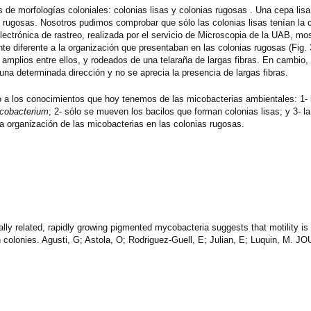
s de morfologías coloniales: colonias lisas y colonias rugosas . Una cepa lis
 rugosas. Nosotros pudimos comprobar que sólo las colonias lisas tenían la 
lectrónica de rastreo, realizada por el servicio de Microscopia de la UAB, mos
nte diferente a la organización que presentaban en las colonias rugosas (Fig. 
mplios entre ellos, y rodeados de una telaraña de largas fibras. En cambio, 
na determinada dirección y no se aprecia la presencia de largas fibras.
jo a los conocimientos que hoy tenemos de las micobacterias ambientales: 1- 
cobacterium
; 2- sólo se mueven los bacilos que forman colonias lisas; y 3- l
la organización de las micobacterias en las colonias rugosas.
ally related, rapidly growing pigmented mycobacteria suggests that motility 
th colonies. Agusti, G; Astola, O; Rodriguez-Guell, E; Julian, E; Luquin, M.