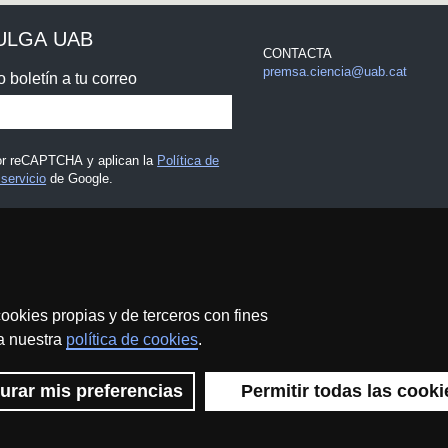
ULGA UAB
CONTACTA
premsa.ciencia@uab.cat
o boletín a tu correo
por reCAPTCHA y aplican la
Política de
servicio
de Google.
 legal
ookies propias y de terceros con fines
 a nuestra
política de cookies
.
Protección de datos
Sobre el web
Accesibilidad web
urar mis preferencias
Permitir todas las cooki
 UAB - Commons Reconocimiento - No Comercial (CC BY NC) - IS