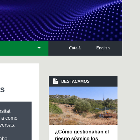
Català
English
DESTACAMOS
as
sitat
s a cómo
versas.
¿Cómo gestionaban el
riesgo sísmico los
taba