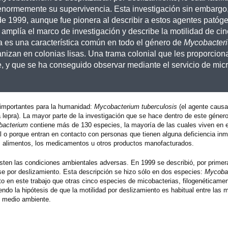
enormemente su supervivencia. Esta investigación sin embargo
de 1999, aunque fue pionera al describir a estos agentes patóg
 amplía el marco de investigación y describe la motilidad de ci
a es una característica común en todo el género de
Mycobacter
nizan en colonias lisas. Una trama colonial que les proporcion
te, y que se ha conseguido observar mediante el servicio de mic
importantes para la humanidad:
Mycobacterium tuberculosis
(el agente causal
 lepra). La mayor parte de la investigación que se hace dentro de este género
bacterium
contiene más de 130 especies, la mayoría de las cuales viven en e
l o porque entran en contacto con personas que tienen alguna deficiencia inm
s alimentos, los medicamentos u otros productos manofacturados.
ten las condiciones ambientales adversas. En 1999 se describió, por primer
e por deslizamiento. Esta descripción se hizo sólo en dos especies:
Mycoba
o en este trabajo que otras cinco especies de micobacterias, filogenéticame
ndo la hipótesis de que la motilidad por deslizamiento es habitual entre las 
l medio ambiente.