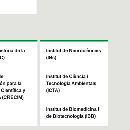
istòria de la
Institut de Neurociències
HC)
(INc)
de
Institut de Ciència i
ón para la
Tecnologia Ambientals
Científica y
(ICTA)
a (CRECIM)
Institut de Biomedicina i
de Biotecnologia (IBB)