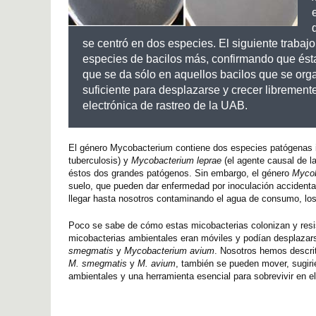
se centró en dos especies. El siguiente trabajo
especies de bacilos más, confirmando que ést
que se da sólo en aquellos bacilos que se orga
suficiente para desplazarse y crecer libremen
electrónica de rastreo de la UAB.
El género Mycobacterium contiene dos especies patógenas 
tuberculosis) y
Mycobacterium leprae
(el agente causal de la
éstos dos grandes patógenos. Sin embargo, el género
Myco
suelo, que pueden dar enfermedad por inoculación accidenta
llegar hasta nosotros contaminando el agua de consumo, lo
Poco se sabe de cómo estas micobacterias colonizan y resis
micobacterias ambientales eran móviles y podían desplazars
smegmatis
y
Mycobacterium avium
. Nosotros hemos descrit
M. smegmatis
y
M. avium
, también se pueden mover, sugirie
ambientales y una herramienta esencial para sobrevivir en e