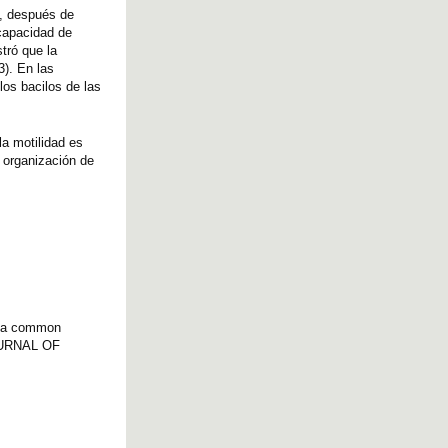
a, después de
capacidad de
tró que la
3). En las
los bacilos de las
la motilidad es
a organización de
is a common
 JOURNAL OF