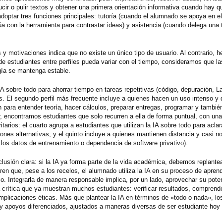
ir o pulir textos y obtener una primera orientación informativa cuando hay qu
adoptar tres funciones principales: tutoría (cuando el alumnado se apoya en e
túa con la herramienta para contrastar ideas) y asistencia (cuando delega una
 y motivaciones indica que no existe un único tipo de usuario. Al contrario, 
de estudiantes entre perfiles pueda variar con el tiempo, consideramos que la
ogía se mantenga estable.
IA sobre todo para ahorrar tiempo en tareas repetitivas (código, depuración, L
s. El segundo perfil más frecuente incluye a quienes hacen un uso intenso y d
n para entender teoría, hacer cálculos, preparar entregas, programar y tambi
 encontramos estudiantes que solo recurren a ella de forma puntual, con un
itarios: el cuarto agrupa a estudiantes que utilizan la IA sobre todo para acla
nes alternativas; y el quinto incluye a quienes mantienen distancia y casi no 
los datos de entrenamiento o dependencia de software privativo).
lusión clara: si la IA ya forma parte de la vida académica, debemos replante
en que, pese a los recelos, el alumnado utiliza la IA en su proceso de aprend
. Integrarla de manera responsable implica, por un lado, aprovechar su pote
da crítica que ya muestran muchos estudiantes: verificar resultados, comprende
mplicaciones éticas. Más que plantear la IA en términos de «todo o nada», los
y apoyos diferenciados, ajustados a maneras diversas de ser estudiante hoy