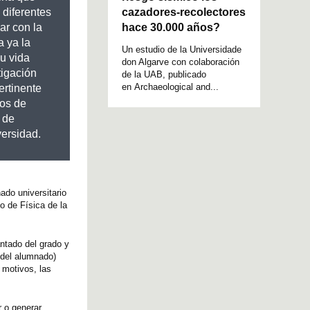
cazadores-recolectores
 diferentes
hace 30.000 años?
uar con la
a ya la
Un estudio de la Universidade
su vida
don Algarve con colaboración
tigación
de la UAB, publicado
en Archaeological and...
ertinente
vos de
 de
versidad.
do universitario
o de Física de la
ntado del grado y
 del alumnado)
 motivos, las
r o generar