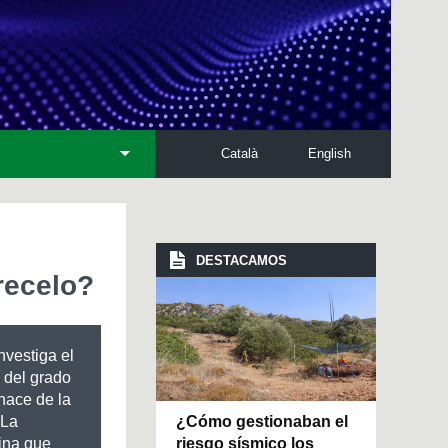
Català
English
DESTACAMOS
recelo?
nvestiga el
 del grado
hace de la
¿Cómo gestionaban el
 La
riesgo sísmico los
ina que