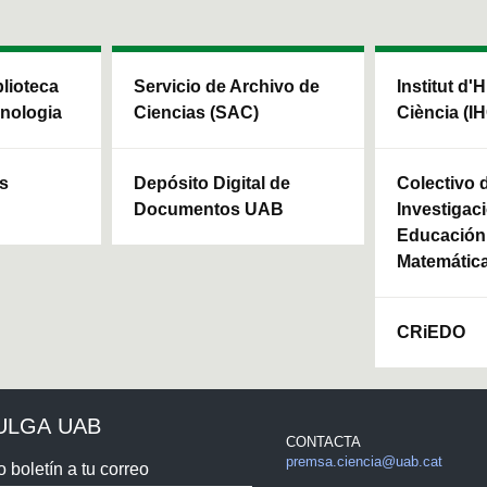
blioteca
Servicio de Archivo de
Institut d'H
cnologia
Ciencias (SAC)
Ciència (I
ls
Depósito Digital de
Colectivo 
Documentos UAB
Investigaci
Educación 
Matemátic
CRiEDO
ULGA UAB
CONTACTA
premsa.ciencia@uab.cat
o boletín a tu correo