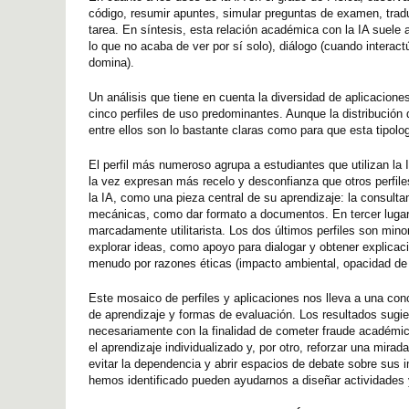
código, resumir apuntes, simular preguntas de examen, traduc
tarea. En síntesis, esta relación académica con la IA suele 
lo que no acaba de ver por sí solo), diálogo (cuando interac
domina).
Un análisis que tiene en cuenta la diversidad de aplicaciones
cinco perfiles de uso predominantes. Aunque la distribución 
entre ellos son lo bastante claras como para que esta tipol
El perfil más numeroso agrupa a estudiantes que utilizan la 
la vez expresan más recelo y desconfianza que otros perfile
la IA, como una pieza central de su aprendizaje: la consulta
mecánicas, como dar formato a documentos. En tercer lugar,
marcadamente utilitarista. Los dos últimos perfiles son minor
explorar ideas, como apoyo para dialogar y obtener explicacio
menudo por razones éticas (impacto ambiental, opacidad de 
Este mosaico de perfiles y aplicaciones nos lleva a una conc
de aprendizaje y formas de evaluación. Los resultados sugier
necesariamente con la finalidad de cometer fraude académico
el aprendizaje individualizado y, por otro, reforzar una mira
evitar la dependencia y abrir espacios de debate sobre sus i
hemos identificado pueden ayudarnos a diseñar actividades 