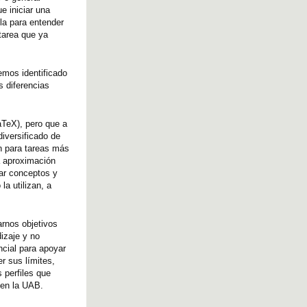
e iniciar una
lla para entender
 tarea que ya
hemos identificado
s diferencias
aTeX), pero que a
iversificado de
én para tareas más
a aproximación
rar conceptos y
la utilizan, a
arnos objetivos
izaje y no
ncial para apoyar
r sus límites,
 perfiles que
 en la UAB.