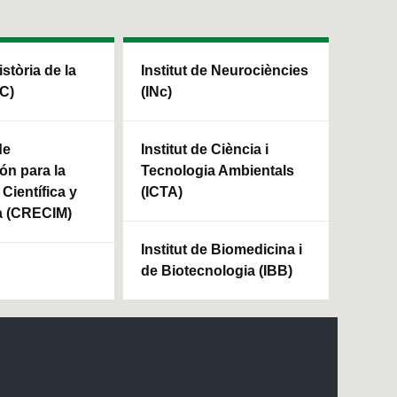
istòria de la
Institut de Neurociències
HC)
(INc)
de
Institut de Ciència i
ón para la
Tecnologia Ambientals
Científica y
(ICTA)
a (CRECIM)
Institut de Biomedicina i
de Biotecnologia (IBB)