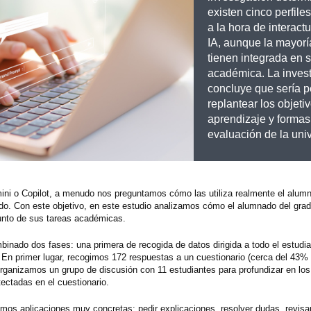
existen cinco perfiles
a la hora de interact
IA, aunque la mayorí
tienen integrada en 
académica. La inves
concluye que sería p
replantear los objeti
aprendizaje y formas
evaluación de la uni
i o Copilot, a menudo nos preguntamos cómo las utiliza realmente el alumna
rado. Con este objetivo, en este estudio analizamos cómo el alumnado del grad
onjunto de sus tareas académicas.
inado dos fases: una primera de recogida de datos dirigida a todo el estudia
 En primer lugar, recogimos 172 respuestas a un cuestionario (cerca del 43%
organizamos un grupo de discusión con 11 estudiantes para profundizar en los
ectadas en el cuestionario.
amos aplicaciones muy concretas: pedir explicaciones, resolver dudas, revisa