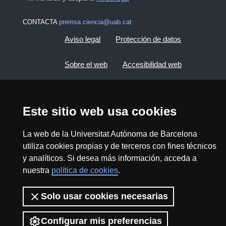
CONTACTA
premsa.ciencia@uab.cat
Aviso legal
Protección de datos
Sobre el web
Accesibilidad web
Mapa del web UAB
Este sitio web usa cookies
2026 Divulga UAB - Commons Reconocimiento -
No Comercial (CC BY NC) - ISSN: 2014-6388
La web de la Universitat Autònoma de Barcelona
utiliza cookies propias y de terceros con fines técnicos
View low-bandwidth version
y analíticos. Si desea más información, acceda a
nuestra
política de cookies
.
Solo usar cookies necesarias
Configurar mis preferencias