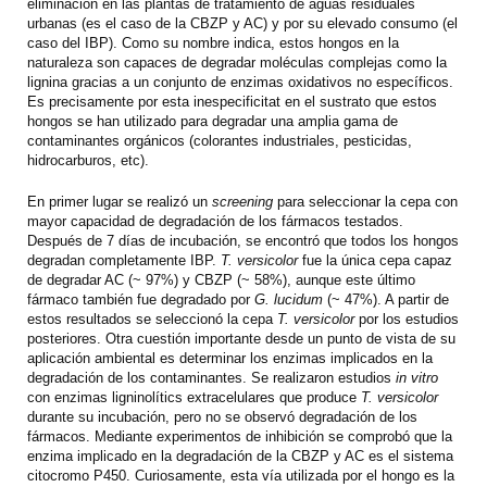
eliminación en las plantas de tratamiento de aguas residuales
urbanas (es el caso de la CBZP y AC) y por su elevado consumo (el
caso del IBP). Como su nombre indica, estos hongos en la
naturaleza son capaces de degradar moléculas complejas como la
lignina gracias a un conjunto de enzimas oxidativos no específicos.
Es precisamente por esta inespecificitat en el sustrato que estos
hongos se han utilizado para degradar una amplia gama de
contaminantes orgánicos (colorantes industriales, pesticidas,
hidrocarburos, etc).
En primer lugar se realizó un
screening
para seleccionar la cepa con
mayor capacidad de degradación de los fármacos testados.
Después de 7 días de incubación, se encontró que todos los hongos
degradan completamente IBP.
T. versicolor
fue la única cepa capaz
de degradar AC (~ 97%) y CBZP (~ 58%), aunque este último
fármaco también fue degradado por
G. lucidum
(~ 47%). A partir de
estos resultados se seleccionó la cepa
T. versicolor
por los estudios
posteriores. Otra cuestión importante desde un punto de vista de su
aplicación ambiental es determinar los enzimas implicados en la
degradación de los contaminantes. Se realizaron estudios
in vitro
con enzimas ligninolítics extracelulares que produce
T. versicolor
durante su incubación, pero no se observó degradación de los
fármacos. Mediante experimentos de inhibición se comprobó que la
enzima implicado en la degradación de la CBZP y AC es el sistema
citocromo P450. Curiosamente, esta vía utilizada por el hongo es la