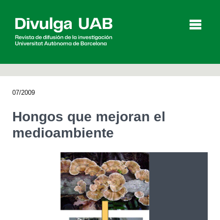
p
a
l
07/2009
Artículos
Entrevistas
Vídeos
Hongos que mejoran el
medioambiente
Agenda
English
Català
BUSCAR