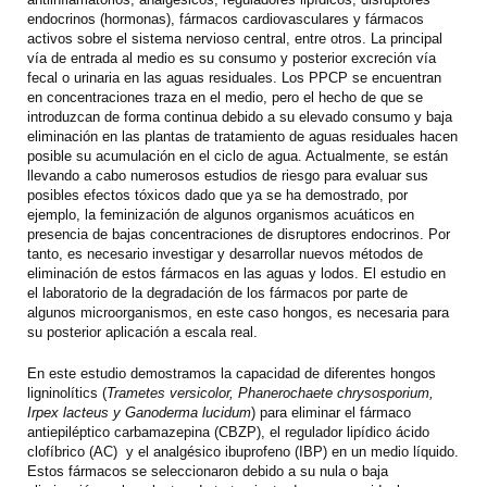
endocrinos (hormonas), fármacos cardiovasculares y fármacos
activos sobre el sistema nervioso central, entre otros. La principal
vía de entrada al medio es su consumo y posterior excreción vía
fecal o urinaria en las aguas residuales. Los PPCP se encuentran
en concentraciones traza en el medio, pero el hecho de que se
introduzcan de forma continua debido a su elevado consumo y baja
eliminación en las plantas de tratamiento de aguas residuales hacen
posible su acumulación en el ciclo de agua. Actualmente, se están
llevando a cabo numerosos estudios de riesgo para evaluar sus
posibles efectos tóxicos dado que ya se ha demostrado, por
ejemplo, la feminización de algunos organismos acuáticos en
presencia de bajas concentraciones de disruptores endocrinos. Por
tanto, es necesario investigar y desarrollar nuevos métodos de
eliminación de estos fármacos en las aguas y lodos. El estudio en
el laboratorio de la degradación de los fármacos por parte de
algunos microorganismos, en este caso hongos, es necesaria para
su posterior aplicación a escala real.
En este estudio demostramos la capacidad de diferentes hongos
ligninolítics (
Trametes versicolor, Phanerochaete chrysosporium,
Irpex lacteus y Ganoderma lucidum
) para eliminar el fármaco
antiepiléptico carbamazepina (CBZP), el regulador lipídico ácido
clofíbrico (AC) y el analgésico ibuprofeno (IBP) en un medio líquido.
Estos fármacos se seleccionaron debido a su nula o baja