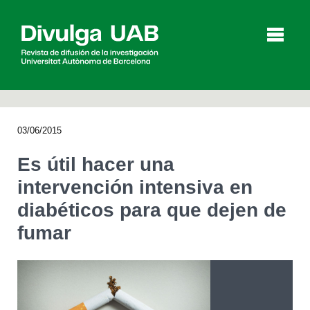
p
a
l
03/06/2015
Artículos
Entrevistas
Vídeos
Es útil hacer una
intervención intensiva en
diabéticos para que dejen de
Agenda
fumar
English
Català
BUSCAR