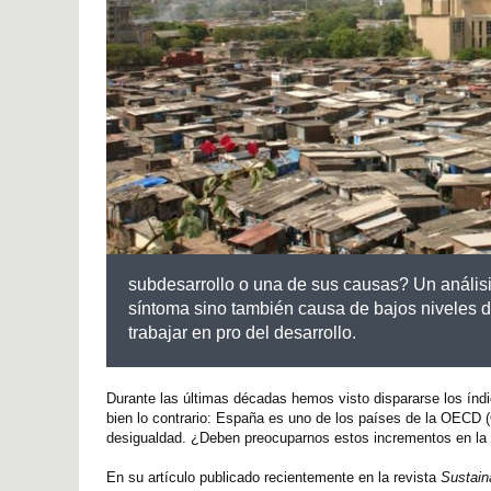
subdesarrollo o una de sus causas? Un análisis
síntoma sino también causa de bajos niveles d
trabajar en pro del desarrollo.
Durante las últimas décadas hemos visto dispararse los ín
bien lo contrario: España es uno de los países de la OECD 
desigualdad. ¿Deben preocuparnos estos incrementos en la d
En su artículo publicado recientemente en la revista
Sustain