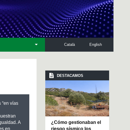
Català
English
DESTACAMOS
 “en vías
muestran
¿Cómo gestionaban el
igualdad. A
riesgo sísmico los
es en