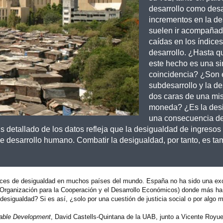
desarrollo como desa
incrementos en la d
suelen ir acompañad
caídas en los índice
desarrollo. ¿Hasta q
este hecho es una s
coincidencia? ¿Son 
subdesarrollo y la d
dos caras de una m
moneda? ¿Es la des
una consecuencia de
 detallado de los datos refleja que la desigualdad de ingresos
e desarrollo humano. Combatir la desigualdad, por tanto, es ta
dices de desigualdad en muchos países del mundo. España no ha sido una e
(Organización para la Cooperación y el Desarrollo Económicos) donde más ha 
esigualdad? Si es así, ¿solo por una cuestión de justicia social o por algo 
able Development
, David Castells-Quintana de la UAB, junto a Vicente Royue