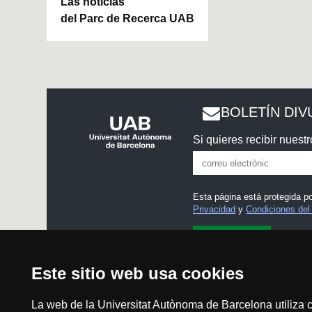
Las noticias
del Parc de Recerca UAB
BOLETÍN DIV
Si quieres recibir nuestr
Esta página está protegida 
Privacidad
y
Condiciones del 
He leído y acepto el
Aviso
Este sitio web usa cookies
La web de la Universitat Autònoma de Barcelona utiliza c