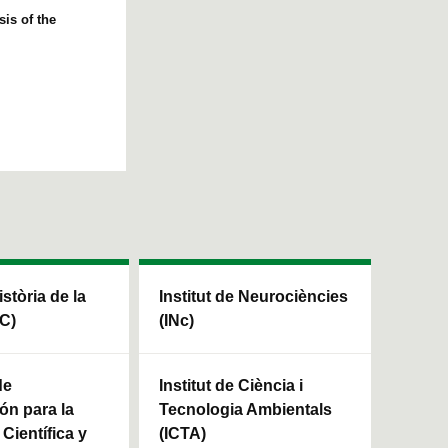
is of the
istòria de la
Institut de Neurociències
HC)
(INc)
de
Institut de Ciència i
ón para la
Tecnologia Ambientals
Científica y
(ICTA)