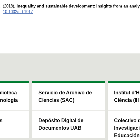
. (2018).
Inequality and sustainable development: Insights from an analys
I:
10.1002/sd.1917
.
blioteca
Servicio de Archivo de
Institut d'H
cnologia
Ciencias (SAC)
Ciència (I
ls
Depósito Digital de
Colectivo 
Documentos UAB
Investigaci
Educación 