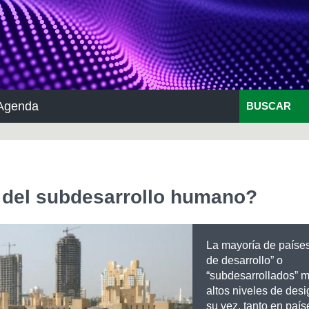
Agenda
BUSCAR
 del subdesarrollo humano?
La mayoría de países
de desarrollo” o
“subdesarrollados” 
altos niveles de des
su vez, tanto en país