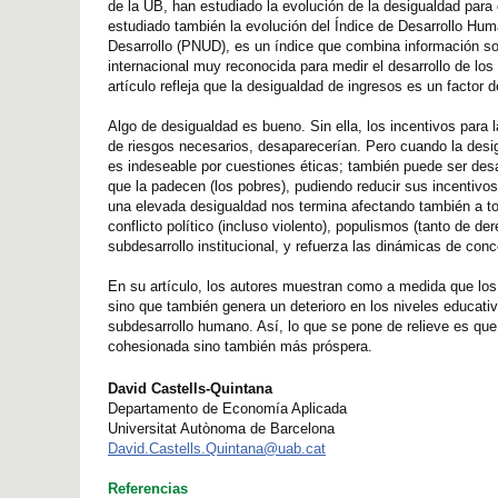
de la UB, han estudiado la evolución de la desigualdad para 
estudiado también la evolución del Índice de Desarrollo Hu
Desarrollo (PNUD), es un índice que combina información so
internacional muy reconocida para medir el desarrollo de los
artículo refleja que la desigualdad de ingresos es un factor 
Algo de desigualdad es bueno. Sin ella, los incentivos para 
de riesgos necesarios, desaparecerían. Pero cuando la desi
es indeseable por cuestiones éticas; también puede ser des
que la padecen (los pobres), pudiendo reducir sus incentiv
una elevada desigualdad nos termina afectando también a to
conflicto político (incluso violento), populismos (tanto de d
subdesarrollo institucional, y refuerza las dinámicas de conc
En su artículo, los autores muestran como a medida que l
sino que también genera un deterioro en los niveles educati
subdesarrollo humano. Así, lo que se pone de relieve es que
cohesionada sino también más próspera.
David Castells-Quintana
Departamento de Economía Aplicada
Universitat Autònoma de Barcelona
David.Castells.Quintana@uab.cat
Referencias