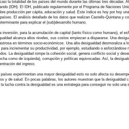
casi la totalidad de los países del mundo durante las últimas tres décadas. Al
mando (IDH). El IDH, publicado regularmente por el Programa de Naciones Uni
bre producción per cápita, educación y salud. Este índice es hoy por hoy un
 países. El análisis detallado de los datos que realizan Castells-Quintana y c
determinante para explicar el (sub)desarrollo humano.
la inversión, para la acumulación de capital (tanto físico como humano), el es
gualdad alcanza altos niveles, sus costos empiezan a dispararse. Una desigua
astrosa en términos socio-económicos. Una alta desigualdad desmoraliza a l
os para incrementar su productividad, por ejemplo, estudiando o esforzándos
dos. La desigualdad rompe la cohesión social, genera conflicto social y de
erecha como de izquierda), corrupción y políticas equivocadas. Así, la desigual
entración del ingreso.
os países experimentan una mayor desigualdad esto no solo afecta su desem
vos y de salud. En pocas palabras, los autores muestran que la desigualdad 
 la lucha contra la desigualdad es una estrategia para conseguir no solo una