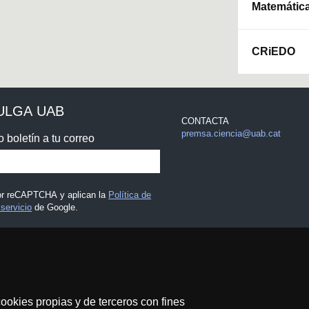
Matemátic
CRiEDO
ULGA UAB
CONTACTA
premsa.ciencia@uab.cat
o boletín a tu correo
por reCAPTCHA y aplican la
Política de
servicio
de Google.
 legal
ookies propias y de terceros con fines