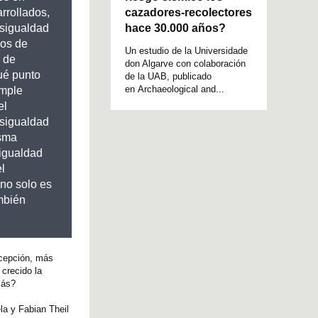
cazadores-recolectores
rrollados,
hace 30.000 años?
esigualdad
os de
Un estudio de la Universidade
s de
don Algarve con colaboración
ué punto
de la UAB, publicado
en Archaeological and...
imple
el
esigualdad
isma
igualdad
l
 no solo es
mbién
xcepción, más
crecido la
más?
la y Fabian Theil