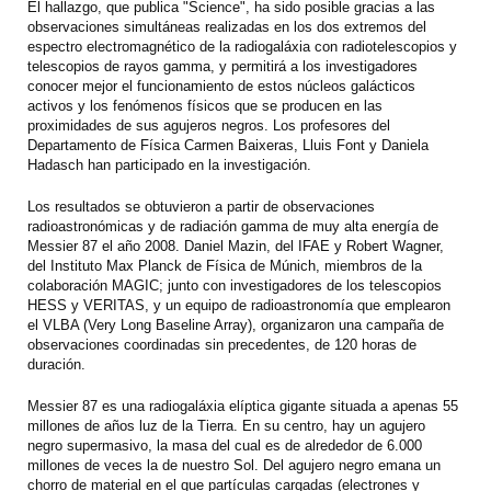
El hallazgo, que publica "Science", ha sido posible gracias a las
observaciones simultáneas realizadas en los dos extremos del
espectro electromagnético de la radiogaláxia con radiotelescopios y
telescopios de rayos gamma, y permitirá a los investigadores
conocer mejor el funcionamiento de estos núcleos galácticos
activos y los fenómenos físicos que se producen en las
proximidades de sus agujeros negros. Los profesores del
Departamento de Física Carmen Baixeras, Lluis Font y Daniela
Hadasch han participado en la investigación.
Los resultados se obtuvieron a partir de observaciones
radioastronómicas y de radiación gamma de muy alta energía de
Messier 87 el año 2008. Daniel Mazin, del IFAE y Robert Wagner,
del Instituto Max Planck de Física de Múnich, miembros de la
colaboración MAGIC; junto con investigadores de los telescopios
HESS y VERITAS, y un equipo de radioastronomía que emplearon
el VLBA (Very Long Baseline Array), organizaron una campaña de
observaciones coordinadas sin precedentes, de 120 horas de
duración.
Messier 87 es una radiogaláxia elíptica gigante situada a apenas 55
millones de años luz de la Tierra. En su centro, hay un agujero
negro supermasivo, la masa del cual es de alrededor de 6.000
millones de veces la de nuestro Sol. Del agujero negro emana un
chorro de material en el que partículas cargadas (electrones y