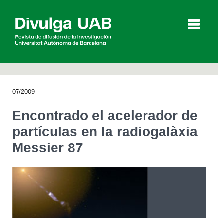
p
a
l
07/2009
Artículos
Entrevistas
Vídeos
Encontrado el acelerador de
partículas en la radiogalàxia
Messier 87
Agenda
English
Català
BUSCAR