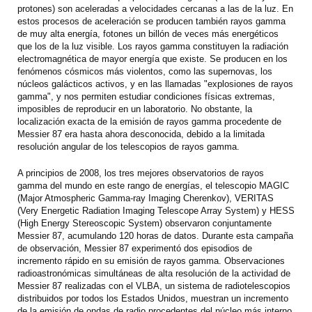
protones) son aceleradas a velocidades cercanas a las de la luz. En
estos procesos de aceleración se producen también rayos gamma
de muy alta energía, fotones un billón de veces más energéticos
que los de la luz visible. Los rayos gamma constituyen la radiación
electromagnética de mayor energía que existe. Se producen en los
fenómenos cósmicos más violentos, como las supernovas, los
núcleos galácticos activos, y en las llamadas "explosiones de rayos
gamma", y nos permiten estudiar condiciones físicas extremas,
imposibles de reproducir en un laboratorio. No obstante, la
localización exacta de la emisión de rayos gamma procedente de
Messier 87 era hasta ahora desconocida, debido a la limitada
resolución angular de los telescopios de rayos gamma.
A principios de 2008, los tres mejores observatorios de rayos
gamma del mundo en este rango de energías, el telescopio MAGIC
(Major Atmospheric Gamma-ray Imaging Cherenkov), VERITAS
(Very Energetic Radiation Imaging Telescope Array System) y HESS
(High Energy Stereoscopic System) observaron conjuntamente
Messier 87, acumulando 120 horas de datos. Durante esta campaña
de observación, Messier 87 experimentó dos episodios de
incremento rápido en su emisión de rayos gamma. Observaciones
radioastronómicas simultáneas de alta resolución de la actividad de
Messier 87 realizadas con el VLBA, un sistema de radiotelescopios
distribuidos por todos los Estados Unidos, muestran un incremento
de la emisión de ondas de radio procedentes del núcleo más interno