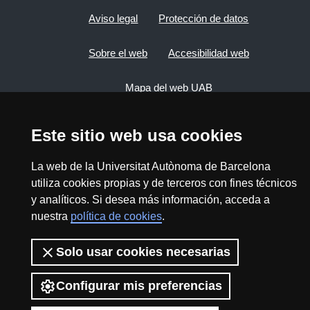
Aviso legal
Protección de datos
Sobre el web
Accesibilidad web
Mapa del web UAB
Este sitio web usa cookies
2026 Divulga UAB - Commons Reconocimiento -
No Comercial (CC BY NC) - ISSN: 2014-6388
La web de la Universitat Autònoma de Barcelona
View low-bandwidth version
utiliza cookies propias y de terceros con fines técnicos
y analíticos. Si desea más información, acceda a
nuestra
política de cookies
.
Solo usar cookies necesarias
Configurar mis preferencias