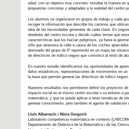
edad, con un objetivo muy concreto: estudiar la manera en q
propuestas concretas y adaptadas a la realidad del centro pa
Los alumnos se organizaron en grupos de trabajo y cada grup
recoger la información que describe los caminos que utiliz
idea de las necesidades generales de cada clase. En segunda
alrededor del centro escolar y decidir cuáles tenían que est
características que los hacían peligrosos, ya fuera la geome
niño que atraviesa la calle a causa de los coches aparcados,
alumnado del grupo de 6º representó en un mapa las situacio
de directrices de tráfico seguro que comunicó al resto de a
En nuestro estudio identificamos las oportunidades de apre
datos estadísticos, representaciones de movimientos en u
la base que permite generar las directrices de tráfico segu
Nuestros resultados nos permitieron definir los
proyectos de
impacto social en el mismo centro escolar o su entorno a pa
matemática, y que se puede aplicar a otras temáticas de in
generar conocimiento, pero también el agente de validación 
Lluís Albarracín i Núria Gorgorió
Laboratorio competencia matematica en contexto (LABCOM
Departamento de Didáctica de la Matemática i de las Cienc