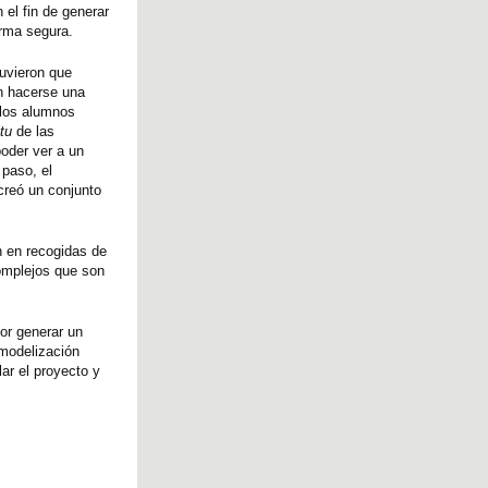
 el fin de generar
forma segura.
tuvieron que
an hacerse una
 los alumnos
itu
de las
poder ver a un
 paso, el
creó un conjunto
n en recogidas de
omplejos que son
por generar un
 modelización
ar el proyecto y