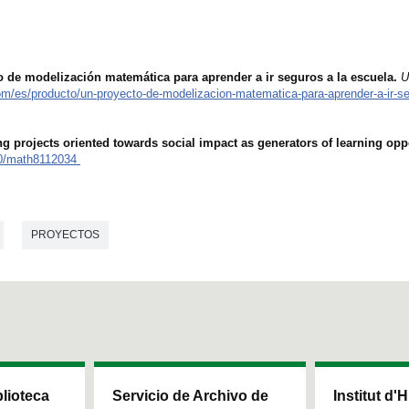
o de modelización matemática para aprender a ir seguros a la escuela.
U
om/es/producto/un-proyecto-de-modelizacion-matematica-para-aprender-a-ir-se
 projects oriented towards social impact as generators of learning oppo
390/math8112034
PROYECTOS
blioteca
Servicio de Archivo de
Institut d'H