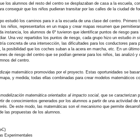
ue los alumnos del resto del centro se desplazaban de casa a la escuela, con
ra conseguir que los niños pudieran transitar por las calles de la ciudad de 
o estudió los caminos para ir a la escuela de una clase del centro. Primero 
an los niños, representarlos en un mapa y crear mapas resumen que permitier
 instancia, los alumnos de 6º tuvieron que identificar puntos de riesgo para
udiar. Una vez repartidos los puntos de riesgo, cada grupo hizo un estudio
in s
tría concreta de una intersección, las dificultades para los conductores para 
 la posibilidad que los coches suban a la acera en marcha, etc. En un último
nes de riesgo del centro que se podían generar para los niños, las analizó y 
lumnos del centro.
ndizaje matemático promovidas por el proyecto. Estas oportunidades se basa
n mapa, y medida; todas ellas combinadas para crear modelos matemáticos c
ro.
 modelización matemática orientados al impacto social
, que se caracterizan 
rtir de conocimientos generados por los alumnos a partir de una actividad de
terés. De este modo, las matemáticas son el mecanismo que permite desarroll
de las propuestas de los alumnos.
eC)
ias Experimentales