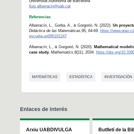
Universitat Autònoma de Barcelona
lluis.albarracin@uab.cat
Referencias
Albarracín, L., Gorba, A., & Gorgorió, N. (2022).
Un proyect
Didáctica de las Matemáticas
,95, 64-69.
https://www.grao.c
escuela-un095101247
Albarracín, L., & Gorgorió, N. (2020).
Mathematical modeling
case study.
Mathematics
,8(11), 2034.
https://doi.org/10.3
MATEMÁTICAS
ESTADÍSTICA
INVESTIGACIÓN
Enlaces de interés
Arxiu UABDIVULGA
Butlletí de la Bi