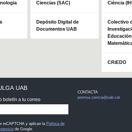
cnologia
Ciencias (SAC)
Ciència (I
ls
Depósito Digital de
Colectivo 
Documentos UAB
Investigaci
Educación 
Matemátic
CRiEDO
ULGA UAB
CONTACTA
premsa.ciencia@uab.cat
o boletín a tu correo
por reCAPTCHA y aplican la
Política de
servicio
de Google.