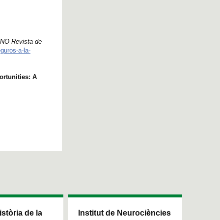
NO-Revista de
guros-a-la-
rtunities: A
istòria de la
Institut de Neurociències