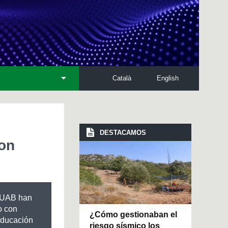
Català
English
DESTACAMOS
con
a UAB han
o con
¿Cómo gestionaban el
Educación
riesgo sísmico los