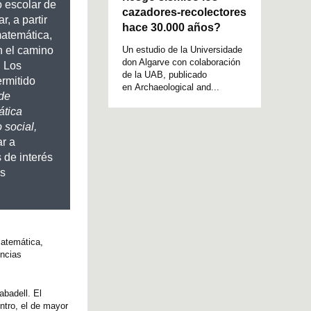
o escolar de
cazadores-recolectores
r, a partir
hace 30.000 años?
matemática,
Un estudio de la Universidade
n el camino
don Algarve con colaboración
. Los
de la UAB, publicado
ermitido
en Archaeological and...
 de
ática
 social,
r a
 de interés
es
matemática,
encias
abadell. El
ntro, el de mayor