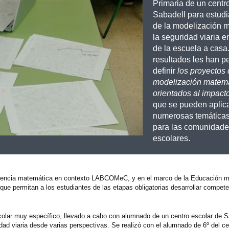
Primaria de un centr
Sabadell para estudia
de la modelización 
la seguridad viaria e
de la escuela a casa
resultados les han p
definir
los proyectos
modelización matem
orientados al impacto
que se pueden aplica
numerosas temáticas
para las comunidad
escolares.
petencia matemática en contexto LABCOMeC, y en el marco de la Educación 
que permitan a los estudiantes de las etapas obligatorias desarrollar compet
colar muy específico, llevado a cabo con alumnado de un centro escolar de S
dad viaria desde varias perspectivas. Se realizó con el alumnado de 6º del ce