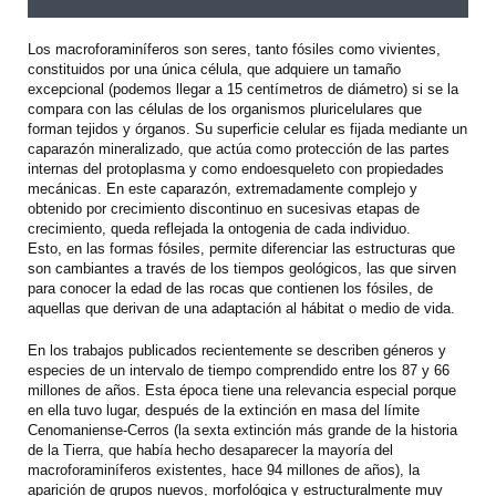
Los macroforaminíferos son seres, tanto fósiles como vivientes,
constituidos por una única célula, que adquiere un tamaño
excepcional (podemos llegar a 15 centímetros de diámetro) si se la
compara con las células de los organismos pluricelulares que
forman tejidos y órganos. Su superficie celular es fijada mediante un
caparazón mineralizado, que actúa como protección de las partes
internas del protoplasma y como endoesqueleto con propiedades
mecánicas. En este caparazón, extremadamente complejo y
obtenido por crecimiento discontinuo en sucesivas etapas de
crecimiento, queda reflejada la ontogenia de cada individuo.
Esto, en las formas fósiles, permite diferenciar las estructuras que
son cambiantes a través de los tiempos geológicos, las que sirven
para conocer la edad de las rocas que contienen los fósiles, de
aquellas que derivan de una adaptación al hábitat o medio de vida.
En los trabajos publicados recientemente se describen géneros y
especies de un intervalo de tiempo comprendido entre los 87 y 66
millones de años. Esta época tiene una relevancia especial porque
en ella tuvo lugar, después de la extinción en masa del límite
Cenomaniense-Cerros (la sexta extinción más grande de la historia
de la Tierra, que había hecho desaparecer la mayoría del
macroforaminíferos existentes, hace 94 millones de años), la
aparición de grupos nuevos, morfológica y estructuralmente muy