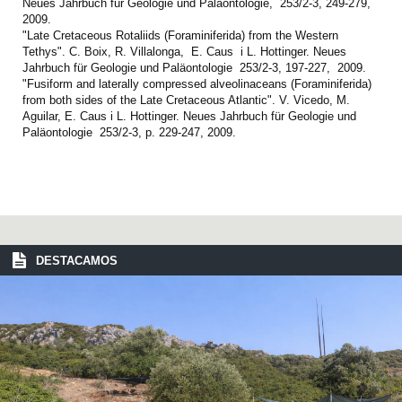
Neues Jahrbuch für Geologie und Paläontologie, 253/2-3, 249-279,
2009.
"Late Cretaceous Rotaliids (Foraminiferida) from the Western
Tethys". C. Boix, R. Villalonga, E. Caus i L. Hottinger. Neues
Jahrbuch für Geologie und Paläontologie 253/2-3, 197-227, 2009.
"Fusiform and laterally compressed alveolinaceans (Foraminiferida)
from both sides of the Late Cretaceous Atlantic". V. Vicedo, M.
Aguilar, E. Caus i L. Hottinger. Neues Jahrbuch für Geologie und
Paläontologie 253/2-3, p. 229-247, 2009.
DESTACAMOS