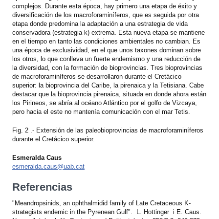
complejos. Durante esta época, hay primero una etapa de éxito y
diversificación de los macroforaminíferos, que es seguida por otra
etapa donde predomina la adaptación a una estrategia de vida
conservadora (estrategia k) extrema. Esta nueva etapa se mantiene
en el tiempo en tanto las condiciones ambientales no cambian. Es
una época de exclusividad, en el que unos taxones dominan sobre
los otros, lo que conlleva un fuerte endemismo y una reducción de
la diversidad, con la formación de bioprovincias. Tres bioprovincias
de macroforaminíferos se desarrollaron durante el Cretácico
superior: la bioprovincia del Caribe, la pirenaica y la Tetisiana. Cabe
destacar que la bioprovincia pirenaica, situada en donde ahora están
los Pirineos, se abría al océano Atlántico por el golfo de Vizcaya,
pero hacia el este no mantenía comunicación con el mar Tetis.
Fig. 2 .- Extensión de las paleobioprovincias de macroforaminíferos
durante el Cretácico superior.
Esmeralda Caus
esmeralda.caus@uab.cat
Referencias
"Meandropsinids, an ophthalmidid family of Late Cretaceous K-
strategists endemic in the Pyrenean Gulf". L. Hottinger i E. Caus.