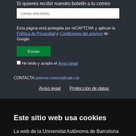
Si quieres recibir nuestro boletín a tu correo
Esta página está protegida por reCAPTCHA y aplican la
Política de Privacidad
y
Condiciones del servicio
de
Google.
He leído y acepto el
Aviso legal
CONTACTA
premsa.ciencia@uab.cat
Aviso legal
Protección de datos
Sobre el web
Accesibilidad web
Este sitio web usa cookies
Mapa del web UAB
La web de la Universitat Autònoma de Barcelona