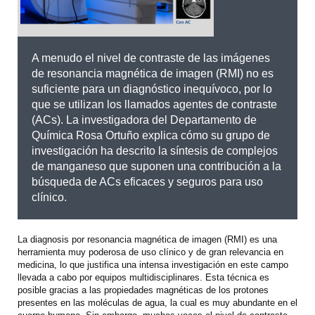
A menudo el nivel de contraste de las imágenes
de resonancia magnética de imagen (RMI) no es
suficiente para un diagnóstico inequívoco, por lo
que se utilizan los llamados agentes de contraste
(ACs). La investigadora del Departamento de
Química Rosa Ortuño explica cómo su grupo de
investigación ha descrito la síntesis de complejos
de manganeso que suponen una contribución a la
búsqueda de ACs eficaces y seguros para uso
clínico.
La diagnosis por resonancia magnética de imagen (RMI) es una
herramienta muy poderosa de uso clínico y de gran relevancia en
medicina, lo que justifica una intensa investigación en este campo
llevada a cabo por equipos multidisciplinares. Esta técnica es
posible gracias a las propiedades magnéticas de los protones
presentes en las moléculas de agua, la cual es muy abundante en el