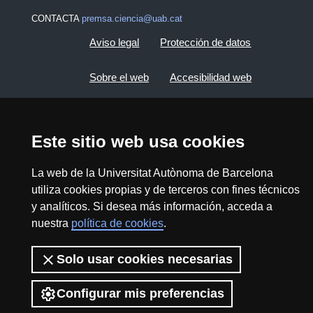
CONTACTA
premsa.ciencia@uab.cat
Aviso legal
Protección de datos
Sobre el web
Accesibilidad web
Mapa del web UAB
Este sitio web usa cookies
2026 Divulga UAB - Commons Reconocimiento -
No Comercial (CC BY NC) - ISSN: 2014-6388
La web de la Universitat Autònoma de Barcelona
utiliza cookies propias y de terceros con fines técnicos
View low-bandwidth version
y analíticos. Si desea más información, acceda a
nuestra
política de cookies
.
Solo usar cookies necesarias
Configurar mis preferencias