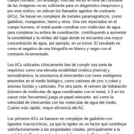
cuerpo humano. Sin embargo, muchas veces el nivel de contraste
de las imágenes no es suficiente para un diagnóstico inequívoco y,
por este motivo, se utilizan los llamados agentes de contraste
(ACs). Se basan en complejos de metales paramagnéticos, como
gadolinio, manganeso, hierro y otros. Una vez inyectados en el
cuerpo humano, el metal puede coordinar con moléculas de agua
para completar su esfera de coordinación, contribuyendo a aumentar
la sensibilidad y la nitidez del lugar donde se encuentra una mayor
concentración de agua, por ejemplo, en un tumor. El resultado es
como el negativo de una fotografía en blanco y negro con el
contraste incrementado.
Los ACs utilizados clínicamente han de cumplir una serie de
requisitos como una elevada estabilidad cinética (inercia) y
termodinámica, la resistencia al intercambio con iones endógenos
presentes en el medio biológico, como cationes de zinc o cobre y
aniones fosfato y carbonato. Por otra parte, el número de hidratación
(número de moléculas de agua coordinadas con el metal, 1-3 en los
casos más frecuentes) juega un papel relevante, así como la
velocidad de intercambio con las moléculas de agua del medio.
Cuánto más rápido, mayor eficiencia del AC.
Los primeros ACs se basaron en complejos de gadolinio con
ligandos macrocíclicos, ya que la rigidez es un factor que contribuye
satisfactoriamente a las propiedades citadas, principalmente a la