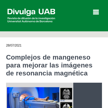
p
a
l
28/07/2021
Artículos
Entrevistas
Vídeos
Complejos de mangeneso
para mejorar las imágenes
de resonancia magnética
Agenda
English
Català
BUSCAR