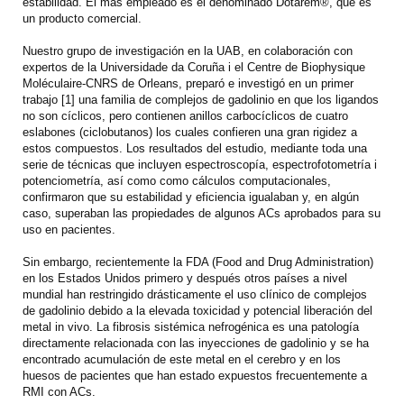
estabilidad. El más empleado es el denominado Dotarem®, que es
un producto comercial.
Nuestro grupo de investigación en la UAB, en colaboración con
expertos de la Universidade da Coruña i el Centre de Biophysique
Moléculaire-CNRS de Orleans, preparó e investigó en un primer
trabajo [1] una familia de complejos de gadolinio en que los ligandos
no son cíclicos, pero contienen anillos carbocíclicos de cuatro
eslabones (ciclobutanos) los cuales confieren una gran rigidez a
estos compuestos. Los resultados del estudio, mediante toda una
serie de técnicas que incluyen espectroscopía, espectrofotometría i
potenciometría, así como como cálculos computacionales,
confirmaron que su estabilidad y eficiencia igualaban y, en algún
caso, superaban las propiedades de algunos ACs aprobados para su
uso en pacientes.
Sin embargo, recientemente la FDA (Food and Drug Administration)
en los Estados Unidos primero y después otros países a nivel
mundial han restringido drásticamente el uso clínico de complejos
de gadolinio debido a la elevada toxicidad y potencial liberación del
metal in vivo. La fibrosis sistémica nefrogénica es una patología
directamente relacionada con las inyecciones de gadolinio y se ha
encontrado acumulación de este metal en el cerebro y en los
huesos de pacientes que han estado expuestos frecuentemente a
RMI con ACs.