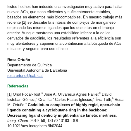
Estos hechos han inducido una investigación muy activa para hallar
nuevos ACs, que sean eficientes y suficientemente estables,
basados en elementos más biocompatibles. En nuestro trabajo más
reciente [2] se describe la síntesis de complejos de manganeso
empleando los mismos ligandos que los descritos en el trabajo
anterior. Aunque mostraron una estabilidad inferior a la de los
derivados de gadolinio, los resultados referentes a la eficiencia son
muy alentadores y suponen una contribución a la búsqueda de ACs
eficaces y seguros para uso clínico.
Rosa Ortuño
Departamento de Química
Universitat Autònoma de Barcelona
rosa.ortuno@uab.cat
Referencias
a
b
[1] Oriol Pocar-Tost,
José A. Olivares,a Agnès Pallier,
David
c
a
c
b
Esteban-Gómez,
Ona Illa,
Carlos Platas-Iglesias,
Éva Tóth,
Rosa
a
M. Ortuño.
Gadolinium complexes of highly regid, open-chain
ligands containing a cyclobutane ring in the backbone:
Decreasing ligand denticity might enhance kinetic inertness
.
Inorg. Chem
. 2019, 58, 13170-13183. DOI:
10.1021/acs.inorgchem.9b02044.