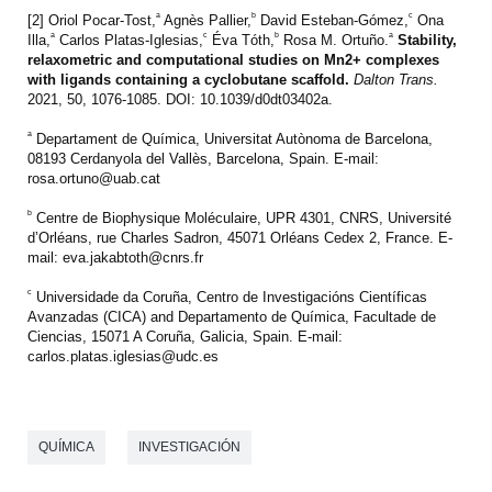
a
b
c
[2] Oriol Pocar-Tost,
Agnès Pallier,
David Esteban-Gómez,
Ona
a
c
b
a
Illa,
Carlos Platas-Iglesias,
Éva Tóth,
Rosa M. Ortuño.
Stability,
relaxometric and computational studies on Mn2+ complexes
with ligands containing a cyclobutane scaffold.
Dalton Trans.
2021, 50, 1076-1085. DOI: 10.1039/d0dt03402a.
a
Departament de Química, Universitat Autònoma de Barcelona,
08193 Cerdanyola del Vallès, Barcelona, Spain. E-mail:
rosa.ortuno@uab.cat
b
Centre de Biophysique Moléculaire, UPR 4301, CNRS, Université
d’Orléans, rue Charles Sadron, 45071 Orléans Cedex 2, France. E-
mail: eva.jakabtoth@cnrs.fr
c
Universidade da Coruña, Centro de Investigacións Científicas
Avanzadas (CICA) and Departamento de Química, Facultade de
Ciencias, 15071 A Coruña, Galicia, Spain. E-mail:
carlos.platas.iglesias@udc.es
QUÍMICA
INVESTIGACIÓN