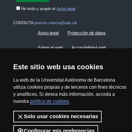
He leído y acepto el
Aviso legal
CONTACTA
premsa.ciencia@uab.cat
Aviso legal
Protección de datos
Sobre el web
Accesibilidad web
Mapa del web UAB
Este sitio web usa cookies
La web de la Universitat Autònoma de Barcelona
2026 Divulga UAB - Commons Reconocimiento -
utiliza cookies propias y de terceros con fines técnicos
No Comercial (CC BY NC) - ISSN: 2014-6388
y analíticos. Si desea más información, acceda a
View low-bandwidth version
nuestra
política de cookies
.
Solo usar cookies necesarias
Configurar mis preferencias