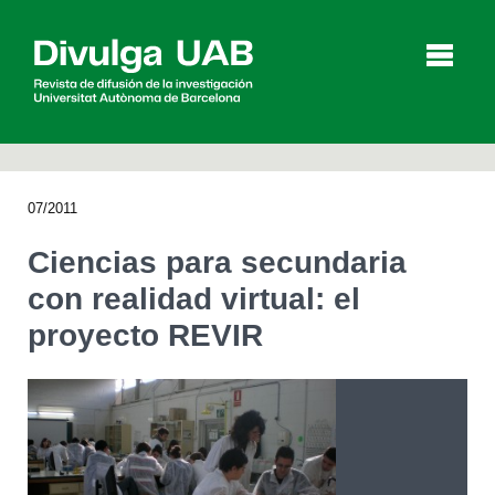
p
a
l
07/2011
Artículos
Entrevistas
Vídeos
Ciencias para secundaria
con realidad virtual: el
proyecto REVIR
Agenda
English
Català
BUSCAR