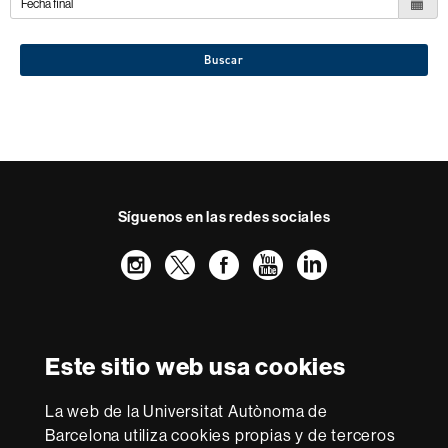
Buscar
Síguenos en las redes sociales
Instagram
Twitter
Facebook
Youtube
LinkedIn
FFL
FFL
FFL
FFL
UAB
Reconocimiento internacional de la excelencia
HR
Este sitio web usa cookies
Excellence
in
La web de la Universitat Autònoma de
Research
Con la financiación de
-
Barcelona utiliza cookies propias y de terceros