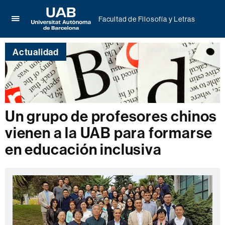
Facultad de Filosofía y Letras
Clica
UAB
aquí
Universitat
para
Actualidad
Autònoma
desplegar
de
el
Barcelona
menú
de
Facultad
de
Un grupo de profesores chinos
Filosofía
vienen a la UAB para formarse
y
Letras
en educación inclusiva