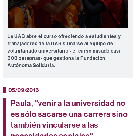
0
seconds
La UAB abre el curso ofreciendo a estudiantes y
of
trabajadores de la UAB sumarse al equipo de
0
seconds
voluntariado universitario - el curso pasado casi
600 personas- que gestiona la Fundación
Autónoma Solidaria.
05/09/2016
Paula, "venir a la universidad no
es sólo sacarse una carrera sino
también vincularse a las
necesidades sociales".