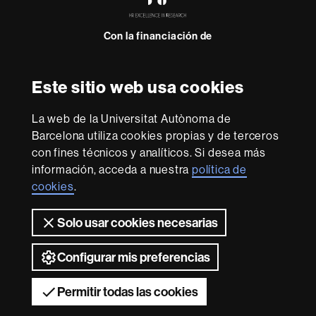
in
Research
Con la financiación de
-
Euraxess
Este sitio web usa cookies
Sobre
esta
La web de la Universitat Autònoma de
web
Aviso legal
Protección de datos
Sobre el
Barcelona utiliza cookies propias y de terceros
con fines técnicos y analíticos. Si desea más
web
Accesibilidad web
Mapa del web UAB
información, acceda a nuestra
política de
Somos una universidad líder que imparte una docencia
cookies
.
de calidad, diversificada, multidisciplinaria y flexible,
adecuada a las necesidades de la sociedad y adaptada a
Solo usar cookies necesarias
los nuevos modelos de la Europa del conocimiento. La
UAB es reconocida internacionalmente por la calidad y el
carácter innovador de su investigación.
Configurar mis preferencias
2026 Universitat Autònoma de Barcelona
Permitir todas las cookies