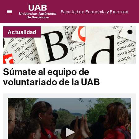
Facultad de Economía y Empresa
Clica
UAB
aquí
Universitat
para
Actualidad
Autònoma
desplegar
de
el
Barcelona
menú
de
Facultad
de
Súmate al equipo de
Economía
voluntariado de la UAB
y
Empresa