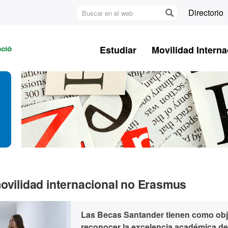
Buscar
Directorio
en
U
el
A
web
Estudiar
Movilidad Interna
B
movilidad internacional no Erasmus
Las Becas Santander tienen como obj
reconocer la excelencia académica de