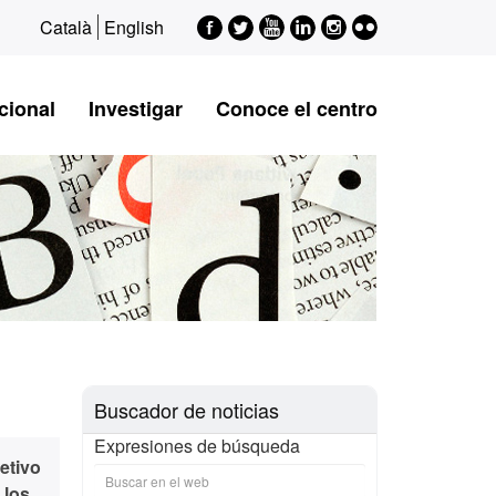
Facebook
Twitter
Youtube
LinkedIn
Instagram
Flickr
Català
English
cional
Investigar
Conoce el centro
Buscador de noticias
Expresiones de búsqueda
etivo
 los