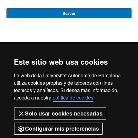
Buscar
Reconocimiento internacional de la excelencia
HR
Este sitio web usa cookies
La web de la Universitat Autònoma de Barcelona
Excell
utiliza cookies propias y de terceros con fines
Inicio
Aviso legal
Política de privacidad
técnicos y analíticos. Si desea más información,
Protección de datos
Sobre la web
acceda a nuestra
política de cookies
.
in
Somos una universidad líder que imparte una docencia de
Solo usar cookies necesarias
calidad, diversificada, multidisciplinaria y flexible, adecuada
a las necesidades de la sociedad y adaptada a los nuevos
modelos de la Europa del conocimiento. La UAB es
Configurar mis preferencias
reconocida internacionalmente por la calidad y el carácter