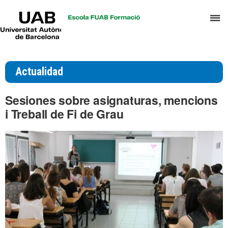
UAB
C
Universitat
Autònoma
a
de
p
Barcelona
d
Actualidad
el
m
Sesiones sobre asignaturas, mencions
d
i Treball de Fi de Grau
T
y
D
H