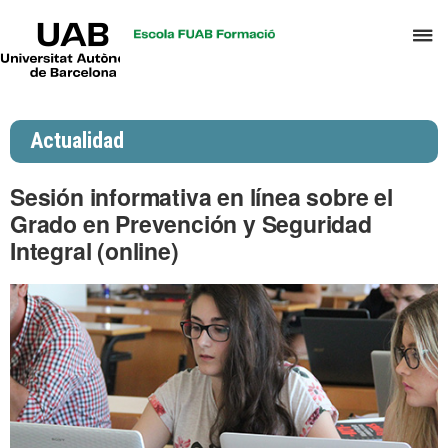
UAB
C
Universitat
Autònoma
a
de
p
Barcelona
d
Actualidad
el
m
Sesión informativa en línea sobre el
d
Grado en Prevención y Seguridad
P
Integral (online)
y
S
I