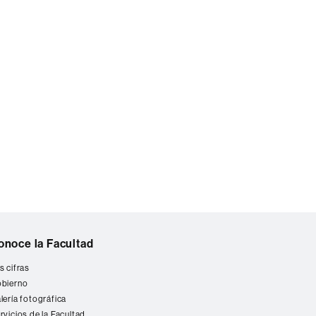
onoce la Facultad
s cifras
bierno
lería fotográfica
rvicios de la Facultad