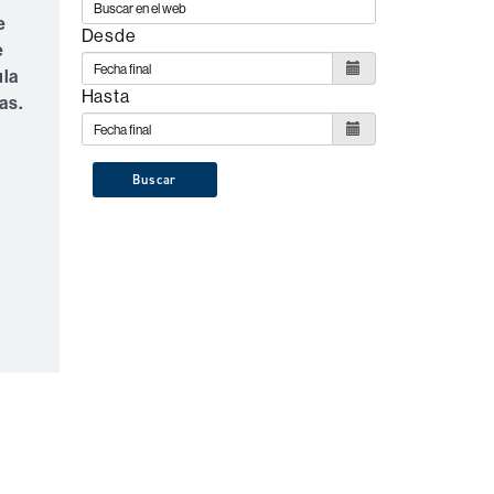
e
Desde
e
ula
Hasta
as.
Buscar
s