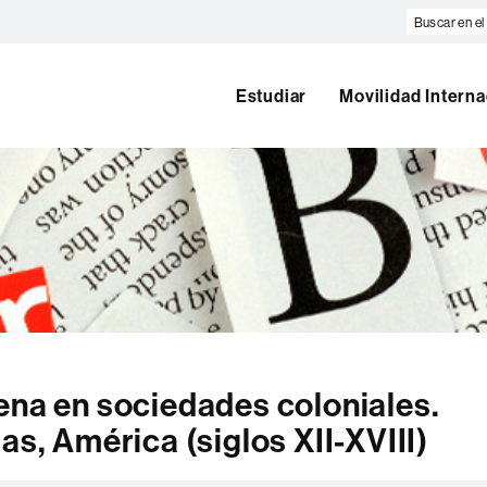
Buscar
en
el
web
Estudiar
Movilidad Interna
ena en sociedades coloniales.
as, América (siglos XII-XVIII)