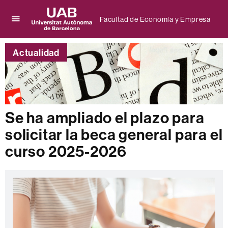
Facultad de Economía y Empresa
Clica
UAB
aquí
Universitat
para
Actualidad
Autònoma
desplegar
de
el
Barcelona
menú
de
Facultad
de
Se ha ampliado el plazo para
Economía
solicitar la beca general para el
y
Empresa
curso 2025-2026