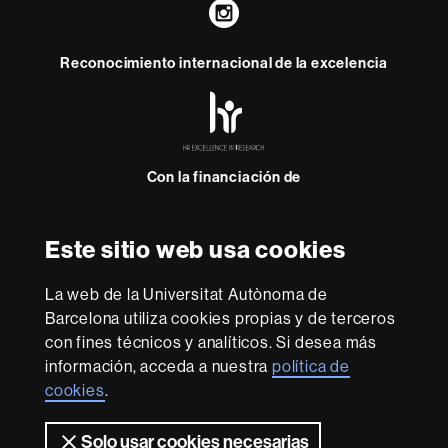
Instagram
Reconocimiento internacional de la excelencia
HR
Excellence
in
Research
Con la financiación de
-
Euraxess
Este sitio web usa cookies
Sobre
esta
La web de la Universitat Autònoma de
web
Aviso legal
Protección de datos
Sobre el
Barcelona utiliza cookies propias y de terceros
con fines técnicos y analíticos. Si desea más
web
Accesibilidad web
Mapa del web UAB
información, acceda a nuestra
política de
Somos una universidad líder que imparte una docencia
cookies
.
de calidad, diversificada, multidisciplinaria y flexible,
adecuada a las necesidades de la sociedad y adaptada a
Solo usar cookies necesarias