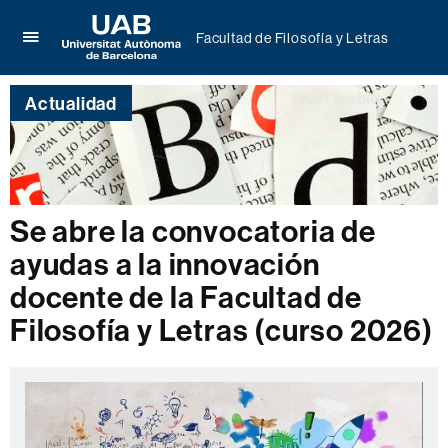
Facultad de Filosofía y Letras
Clica
UAB
aquí
Universitat
para
Actualidad
Autònoma
desplegar
de
el
Barcelona
menú
de
Facultad
de
Se abre la convocatoria de
Filosofía
ayudas a la innovación
y
Letras
docente de la Facultad de
Filosofía y Letras (curso 2026)