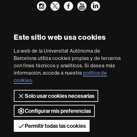
Instagram
Twitter
Facebook
Youtube
LinkedIn
FFL
FFL
FFL
FFL
UAB
Reconocimiento internacional de la excelencia
HR
Este sitio web usa cookies
Excellence
in
La web de la Universitat Autònoma de
Research
Con la financiación de
-
Barcelona utiliza cookies propias y de terceros
Euraxess
con fines técnicos y analíticos. Si desea más
información, acceda a nuestra
política de
cookies
.
Sobre
esta
Solo usar cookies necesarias
web
Aviso legal
Protección de datos
Sobre el
web
Accesibilidad web
Mapa del web UAB
Configurar mis preferencias
2026 Universitat Autònoma de Barcelona
Permitir todas las cookies