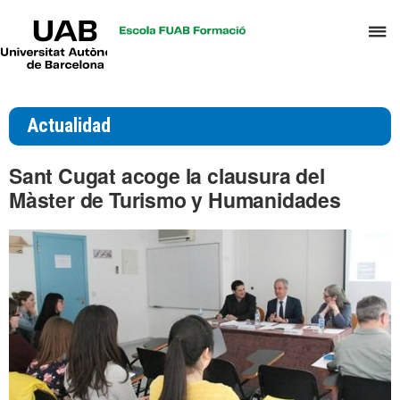
UAB
C
Universitat
Autònoma
a
de
p
Barcelona
d
Actualidad
el
m
Sant Cugat acoge la clausura del
d
Màster de Turismo y Humanidades
T
y
D
H