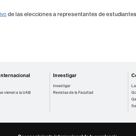
ivo
de las elecciones a representantes de estudiante
internacional
Investigar
C
Investigar
La
ue vienen a la UAB
Revistas de la Facultad
Go
Ga
Se