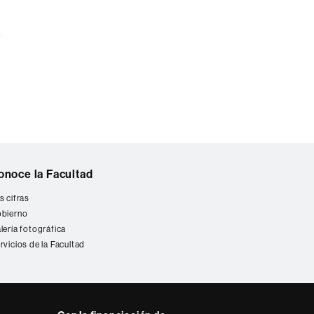
s
onoce la Facultad
s cifras
bierno
lería fotográfica
rvicios de la Facultad