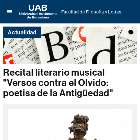
Facultad de Filosofía y Letras
Clica
UAB
aquí
Universitat
para
Actualidad
Autònoma
desplegar
de
el
Barcelona
menú
de
Facultad
de
Recital literario musical
Filosofía
"Versos contra el Olvido:
y
Letras
poetisa de la Antigüedad"