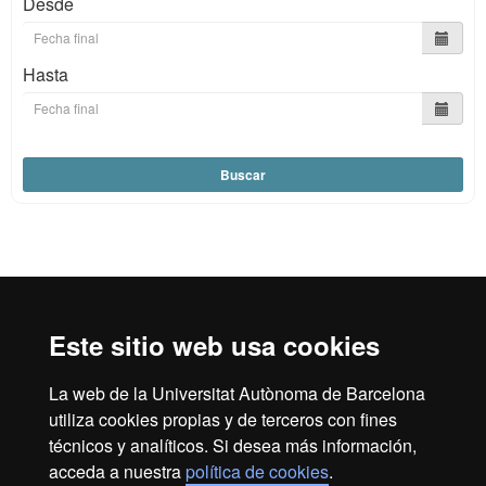
Desde
Hasta
Buscar
Reconocimiento internacional de la excelencia
HR
Este sitio web usa cookies
La web de la Universitat Autònoma de Barcelona
Excell
utiliza cookies propias y de terceros con fines
Inicio
Aviso legal
Política de privacidad
técnicos y analíticos. Si desea más información,
Protección de datos
Sobre la web
acceda a nuestra
política de cookies
.