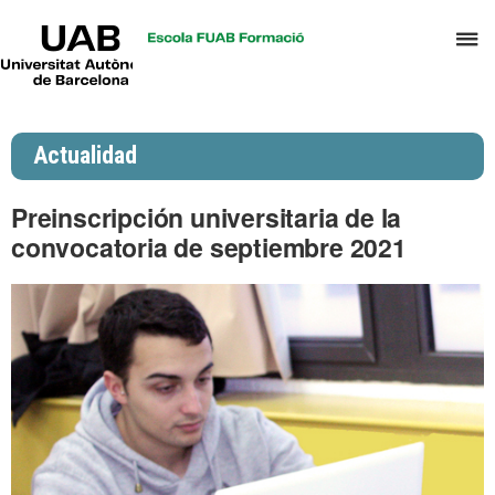
UAB
C
Universitat
Autònoma
a
de
p
Barcelona
d
Actualidad
el
m
Preinscripción universitaria de la
d
convocatoria de septiembre 2021
P
y
S
I