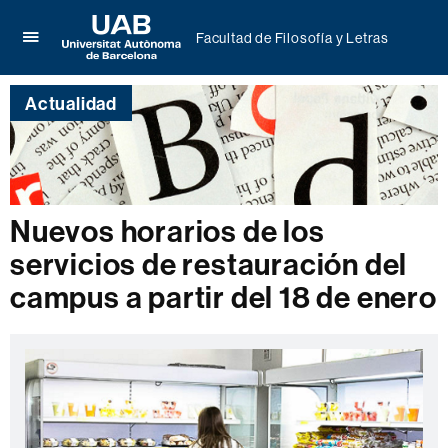
Facultad de Filosofía y Letras
Clica
UAB
aquí
Universitat
para
Actualidad
Autònoma
desplegar
de
el
Barcelona
menú
de
Facultad
de
Nuevos horarios de los
Filosofía
servicios de restauración del
y
Letras
campus a partir del 18 de enero