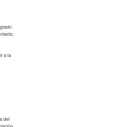
giado’.
ntacto,
r a la
a del
iación.