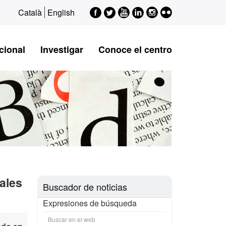
Facebook
Twitter
Youtube
LinkedIn
Instagram
Flickr
Català
English
cional
Investigar
Conoce el centro
nales
Buscador de noticias
Expresiones de búsqueda