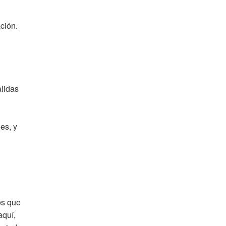
ción.
alidas
es, y
os que
aquí,