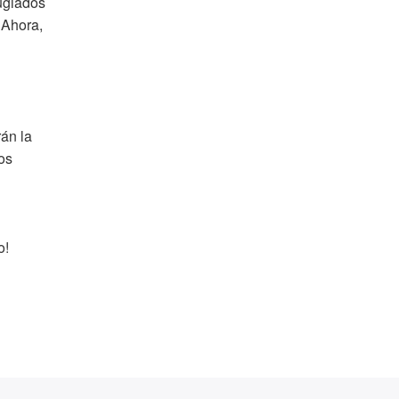
fugiados
 Ahora,
án la
os
o!