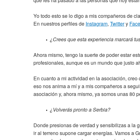
que les ha pasado a las personas que hoy están
Yo todo esto se lo digo a mis compañeros de cla
En nuestros perfiles de
Instagram
,
Twitter
y
Fac
¿Crees que esta experiencia marcará tus 
•
Ahora mismo, tengo la suerte de poder estar es
profesionales, aunque es un mundo que justo a
En cuanto a mi actividad en la asociación, cre
eso nos anima a mí y a mis compañeros a seguir
asociación y, ahora mismo, ya somos unas 80 pe
¿Volverás pronto a Serbia?
•
Donde presionas de verdad y sensibilizas a la 
ir al terreno supone cargar energías. Vamos a Gr