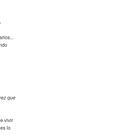
s
rios...
ando
vez que
 vivir
es lo