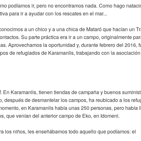
ómo podíamos ir, pero no encontramos nada. Como hago nataci
va para ir a ayudar con los rescates en el mar...
onocimos a un chico y a una chica de Mataró que hacían un T
ontactos. Su parte práctica era ir a un campo, originalmente par
eas. Aprovechamos la oportunidad y, durante febrero del 2016, 
ampos de refugiados de Karamanlis, trabajando con la asociació
]
. En Karamanlis, tienen tiendas de campaña y buenos suminist
iego, después de desmantelar los campos, ha reubicado a los ref
 momento, en Karamanlis había unas 250 personas, pero había 
os, que venían del anterior campo de Eko, en Idomeni.
ra los niños, les enseñábamos todo aquello que podíamos: el