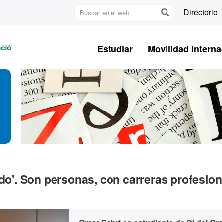
Buscar
Directorio
en
U
el
A
web
Estudiar
Movilidad Interna
B
ado'. Son personas, con carreras profesio