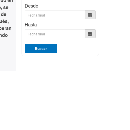
ado en
Desde
, se
 de
ués,
Hasta
speran
ando
Buscar