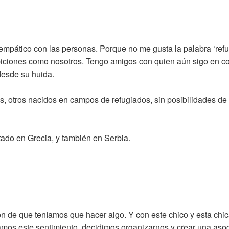
er empático con las personas. Porque no me gusta la palabra ‘refu
biciones como nosotros. Tengo amigos con quien aún sigo en co
desde su huida.
, otros nacidos en campos de refugiados, sin posibilidades de i
stado en Grecia, y también en Serbia.
n de que teníamos que hacer algo. Y con este chico y esta chic
amos este sentimiento, decidimos organizarnos y crear una asoc