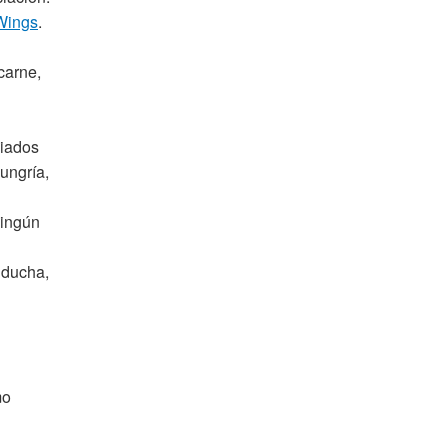
Wings
.
carne,
giados
ungría,
ningún
 ducha,
mo