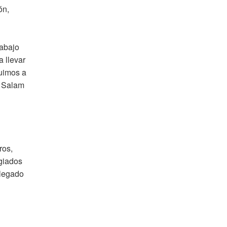
ón,
rabajo
a llevar
fuimos a
n Salam
ros,
ugiados
llegado