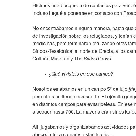
Hicimos una búsqueda de contactos para ver c
incluso llegué a ponerme en contacto con Proacti
No encontrábamos ninguna manera, hasta que c
de Investigación sobre los refugiados, y tenían c
medicinas, pero terminaron realizando otras tar
Sindos-Tesalónica, al norte de Grecia, a los c
Cultural Museum y The Swiss Cross.
¿Qué vivisteis en ese campo?
•
Nosotros estábamos en un campo 5* de lujo
[ríe
pero otros no tienen esa suerte. El ejército gr
en distintos campos para evitar peleas. En ese
a acoger hasta 700. La mayoría eran sirios kurd
Allí jugábamos y organizábamos actividades pa
abecedario, a sumar y restar, inglés...