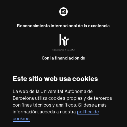
Instagram
Reconocimiento internacional de la excelencia
HR
Excellence
in
Research
Con la financiación de
-
Euraxess
Este sitio web usa cookies
Sobre
esta
La web de la Universitat Autònoma de
web
Aviso legal
Protección de datos
Sobre el
Barcelona utiliza cookies propias y de terceros
con fines técnicos y analíticos. Si desea más
web
Accesibilidad web
Mapa del web UAB
información, acceda a nuestra
política de
Somos una universidad líder que imparte una docencia
cookies
.
de calidad, diversificada, multidisciplinaria y flexible,