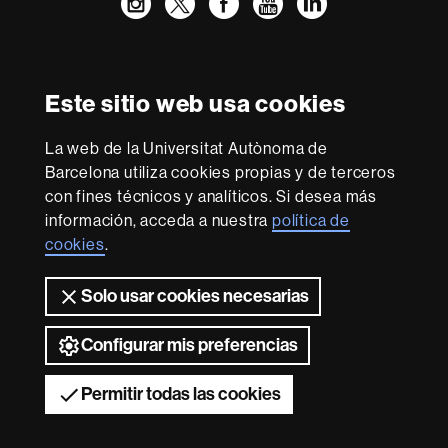
Instagram
Twitter
Facebook
Youtube
LinkedIn
FFL
FFL
FFL
FFL
UAB
Reconocimiento internacional de la excelencia
HR
Este sitio web usa cookies
Excellence
in
Research
La web de la Universitat Autònoma de
-
Con la financiación de
Barcelona utiliza cookies propias y de terceros
Euraxess
con fines técnicos y analíticos. Si desea más
información, acceda a nuestra
política de
cookies
.
Sobre
esta
Solo usar cookies necesarias
web
Aviso legal
Protección de datos
Sobre el
web
Accesibilidad web
Mapa del web UAB
Configurar mis preferencias
2026 Universitat Autònoma de Barcelona
Permitir todas las cookies