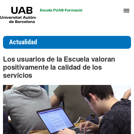
UAB
C
Universitat
Autònoma
a
de
p
Barcelona
d
Actualidad
el
m
Los usuarios de la Escuela valoran
d
positivamente la calidad de los
T
servicios
y
D
H