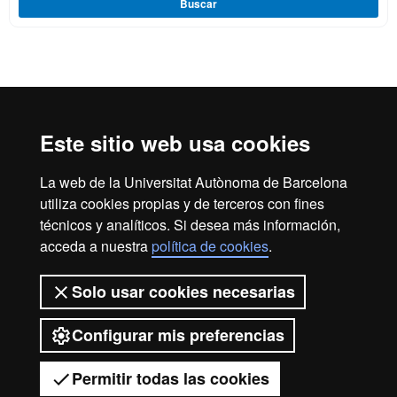
Buscar
Reconocimiento internacional de la excelencia
HR
Este sitio web usa cookies
La web de la Universitat Autònoma de Barcelona
Excell
utiliza cookies propias y de terceros con fines
Inicio
Aviso legal
Política de privacidad
técnicos y analíticos. Si desea más información,
Protección de datos
Sobre la web
acceda a nuestra
política de cookies
.
in
Somos una universidad líder que imparte una docencia de
Solo usar cookies necesarias
calidad, diversificada, multidisciplinaria y flexible, adecuada
a las necesidades de la sociedad y adaptada a los nuevos
modelos de la Europa del conocimiento. La UAB es
Configurar mis preferencias
Resea
reconocida internacionalmente por la calidad y el carácter
innovador de su investigación.
Permitir todas las cookies