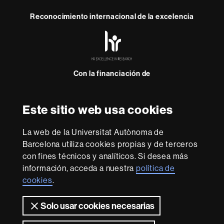
Reconocimiento internacional de la excelencia
HR
Excellence
in
Research
Con la financiación de
-
Euraxess
Este sitio web usa cookies
Sobre
esta
La web de la Universitat Autònoma de
web
Aviso legal
Protección de datos
Sobre el
Barcelona utiliza cookies propias y de terceros
con fines técnicos y analíticos. Si desea más
web
Accesibilidad web
Mapa del web UAB
información, acceda a nuestra
política de
Somos una universidad líder que imparte una docencia
cookies
.
de calidad, diversificada, multidisciplinaria y flexible,
adecuada a las necesidades de la sociedad y adaptada a
Solo usar cookies necesarias
los nuevos modelos de la Europa del conocimiento. La
UAB es reconocida internacionalmente por la calidad y el