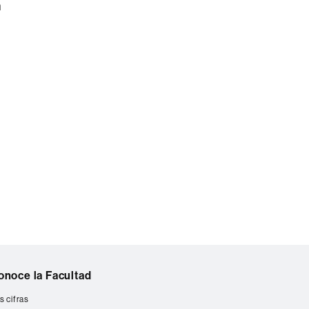
n
onoce la Facultad
s cifras