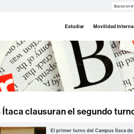
Buscar
en
el
web
Estudiar
Movilidad Interna
Ítaca clausuran el segundo turn
El primer turno del Campus Ítaca de