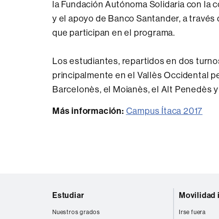
la Fundación Autónoma Solidaria con la c
y el apoyo de Banco Santander, a través
que participan en el programa.
Los estudiantes, repartidos en dos turno
principalmente en el Vallès Occidental per
Barcelonès, el Moianès, el Alt Penedès y
Más información:
Campus Ítaca 2017
Mapa
Estudiar
Movilidad 
web
Nuestros grados
Irse fuera