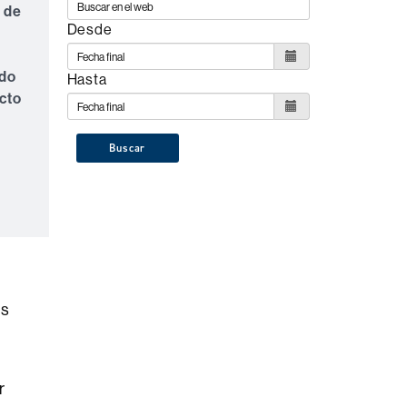
o de
Desde
ndo
Hasta
cto
Buscar
os
r