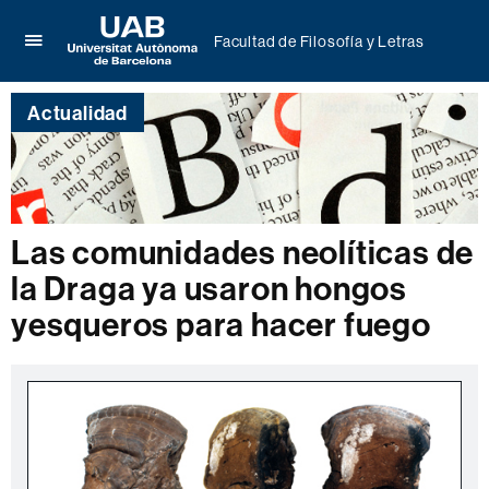
Facultad de Filosofía y Letras
Clica
UAB
aquí
Universitat
para
Actualidad
Autònoma
desplegar
de
el
Barcelona
menú
de
Facultad
de
Las comunidades neolíticas de
Filosofía
la Draga ya usaron hongos
y
Letras
yesqueros para hacer fuego