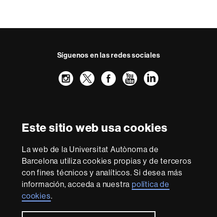
Síguenos en las redes sociales
Instagram
Twitter
Facebook
Youtube
LinkedIn
FFL
FFL
FFL
FFL
UAB
Reconocimiento internacional de la excelencia
HR
Este sitio web usa cookies
Excellence
in
La web de la Universitat Autònoma de
Research
Con la financiación de
-
Barcelona utiliza cookies propias y de terceros
Euraxess
con fines técnicos y analíticos. Si desea más
información, acceda a nuestra
política de
cookies
.
Sobre
esta