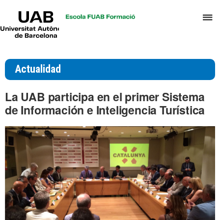
UAB
C
Universitat
Autònoma
a
de
p
Barcelona
d
Actualidad
el
m
La UAB participa en el primer Sistema
d
de Información e Inteligencia Turística
T
y
D
H