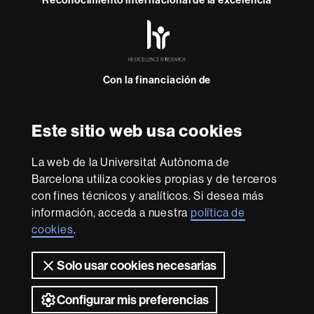
HR
Excellence
in
Research
Con la financiación de
-
Euraxess
Este sitio web usa cookies
Sobre
esta
La web de la Universitat Autònoma de
web
Aviso legal
Protección de datos
Sobre el
Barcelona utiliza cookies propias y de terceros
con fines técnicos y analíticos. Si desea más
web
Accesibilidad web
Mapa del web UAB
información, acceda a nuestra
política de
Somos una universidad líder que imparte una docencia
cookies
.
de calidad, diversificada, multidisciplinaria y flexible,
adecuada a las necesidades de la sociedad y adaptada a
Solo usar cookies necesarias
los nuevos modelos de la Europa del conocimiento. La
UAB es reconocida internacionalmente por la calidad y el
carácter innovador de su investigación.
Configurar mis preferencias