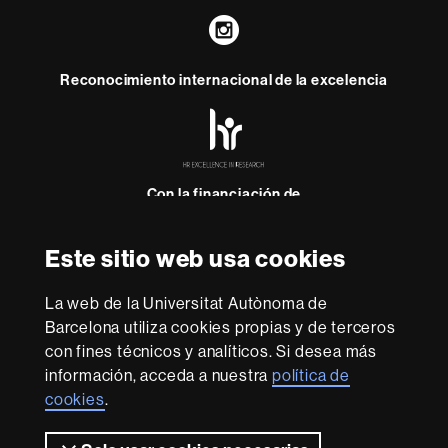
Instagram
Reconocimiento internacional de la excelencia
HR
Excellence
in
Research
-
Con la financiación de
Euraxess
Este sitio web usa cookies
Sobre
esta
La web de la Universitat Autònoma de
Barcelona utiliza cookies propias y de terceros
web
Aviso legal
Protección de datos
Sobre el
con fines técnicos y analíticos. Si desea más
web
Accesibilidad web
Mapa del web UAB
información, acceda a nuestra
política de
cookies
.
Somos una universidad líder que imparte una docencia
de calidad, diversificada, multidisciplinaria y flexible,
adecuada a las necesidades de la sociedad y adaptada a