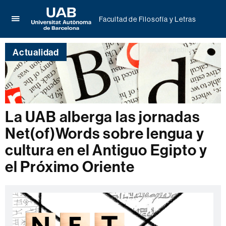
Facultad de Filosofía y Letras
Clica
UAB
aquí
Universitat
para
Actualidad
Autònoma
desplegar
de
el
Barcelona
menú
de
Facultad
de
La UAB alberga las jornadas
Filosofía
Net(of)Words sobre lengua y
y
Letras
cultura en el Antiguo Egipto y
el Próximo Oriente