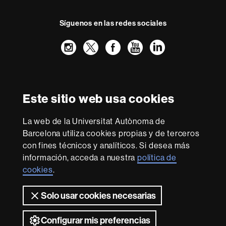
Síguenos en las redes sociales
Instagram
Twitter
Facebook
Youtube
LinkedIn
FFL
FFL
FFL
FFL
UAB
Reconocimiento internacional de la excelencia
HR
Este sitio web usa cookies
Excellence
in
La web de la Universitat Autònoma de
Research
Con la financiación de
-
Barcelona utiliza cookies propias y de terceros
Euraxess
con fines técnicos y analíticos. Si desea más
información, acceda a nuestra
política de
cookies
.
Sobre
esta
Solo usar cookies necesarias
web
Aviso legal
Protección de datos
Sobre el
web
Accesibilidad web
Mapa del web UAB
Configurar mis preferencias