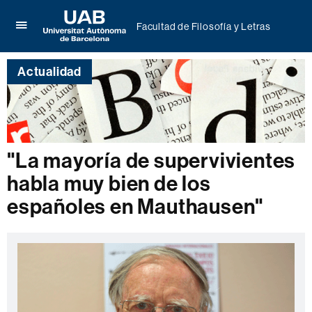
Facultad de Filosofía y Letras
Clica
UAB
aquí
Universitat
para
Actualidad
Autònoma
desplegar
de
el
Barcelona
menú
de
Facultad
de
"La mayoría de supervivientes
Filosofía
y
habla muy bien de los
Letras
españoles en Mauthausen"