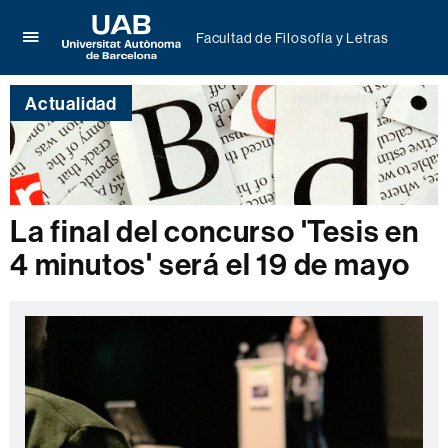
Facultad de Filosofía y Letras
Clica
UAB
aquí
Universitat
para
Actualidad
Autònoma
desplegar
de
el
Barcelona
menú
de
Facultad
de
La final del concurso 'Tesis en
Filosofía
4 minutos' será el 19 de mayo
y
Letras