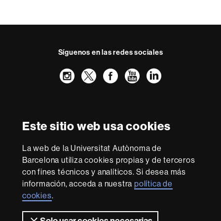
Síguenos en las redes sociales
Instagram
Twitter
Facebook
Youtube
LinkedIn
FFL
FFL
FFL
FFL
UAB
Reconocimiento internacional de la excelencia
HR
Este sitio web usa cookies
Excellence
in
La web de la Universitat Autònoma de
Research
Con la financiación de
-
Barcelona utiliza cookies propias y de terceros
Euraxess
con fines técnicos y analíticos. Si desea más
información, acceda a nuestra
política de
cookies
.
Sobre
esta
Solo usar cookies necesarias